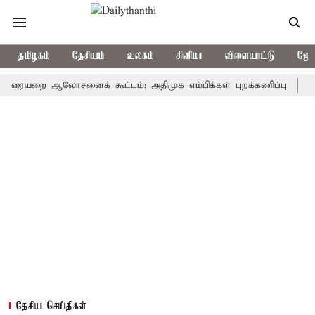
தமிழகம்
தேசியம்
உலகம்
சினிமா
விளையாட்டு
ஜோத
ை ஆலோசனைக் கூட்டம்: அதிமுக எம்பிக்கள் புறக்கணிப்பு
ரூ.100 
தேசிய செய்திகள்