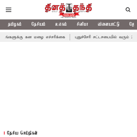
தமிழகம்
தேசியம்
உலகம்
சினிமா
விளையாட்டு
ஜோத
 கன மழை எச்சரிக்கை
புதுச்சேரி சட்டசபையில் வரும் 24ம் தேதி பட்ஜ
தேசிய செய்திகள்