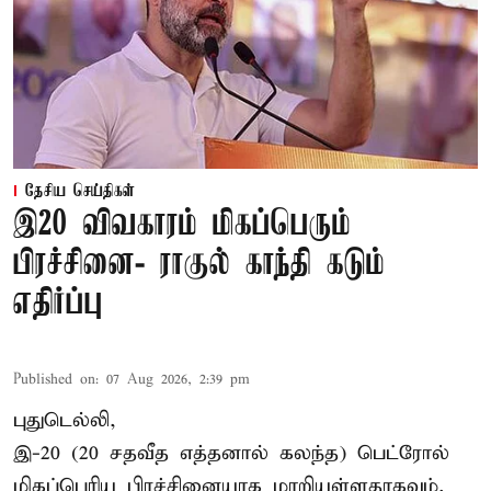
தேசிய செய்திகள்
இ20 விவகாரம் மிகப்பெரும்
பிரச்சினை- ராகுல் காந்தி கடும்
எதிர்ப்பு
Published on
:
07 Aug 2026, 2:39 pm
புதுடெல்லி,
இ-20 (20 சதவீத எத்தனால் கலந்த) பெட்ரோல்
மிகப்பெரிய பிரச்சினையாக மாறியுள்ளதாகவும்,