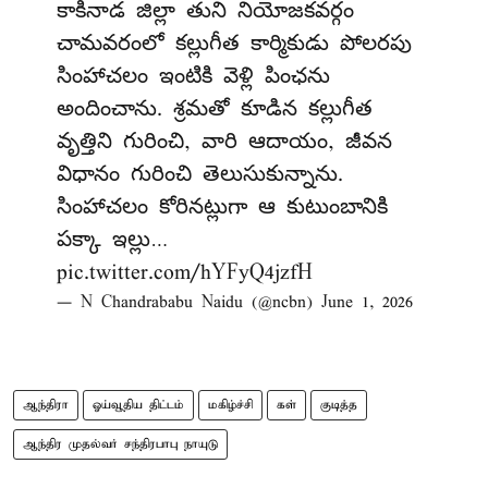
కాకినాడ జిల్లా తుని నియోజకవర్గం
చామవరంలో కల్లుగీత కార్మికుడు పోలరపు
సింహాచలం ఇంటికి వెళ్లి పింఛను
అందించాను. శ్రమతో కూడిన కల్లుగీత
వృత్తిని గురించి, వారి ఆదాయం, జీవన
విధానం గురించి తెలుసుకున్నాను.
సింహాచలం కోరినట్లుగా ఆ కుటుంబానికి
పక్కా ఇల్లు…
pic.twitter.com/hYFyQ4jzfH
— N Chandrababu Naidu (@ncbn)
June 1, 2026
ஆந்திரா
ஓய்வூதிய திட்டம்
மகிழ்ச்சி
கள்
குடித்த
ஆந்திர முதல்வர் சந்திரபாபு நாயுடு