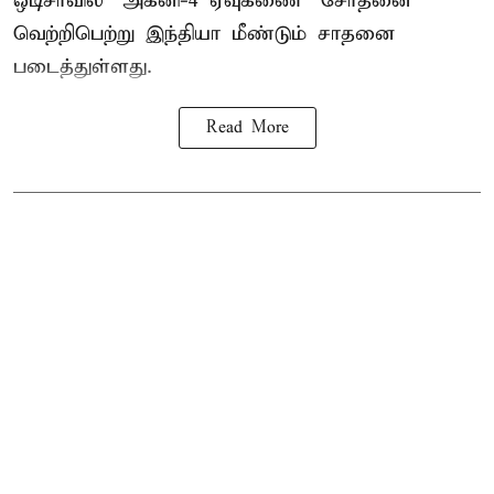
ஒடிசாவில் "அக்னி-4 ஏவுகணை" சோதனை
வெற்றிபெற்று இந்தியா மீண்டும் சாதனை
படைத்துள்ளது.
Read More