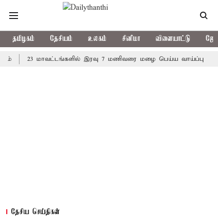
தமிழகம்
தேசியம்
உலகம்
சினிமா
விளையாட்டு
ஜோத
23 மாவட்டங்களில் இரவு 7 மணிவரை மழை பெய்ய வாய்ப்பு
கொரிய 
தேசிய செய்திகள்