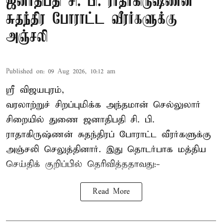
ஜனாதிபதி சி. பி. ராதாகிருஷ்ணன்
சுதந்திர போராட்ட வீரர்களுக்கு
அஞ்சலி
Published on
:
09 Aug 2026, 10:12 am
ஸ்ரீ விஜயபுரம்,
வரலாற்றுச் சிறப்புமிக்க அந்தமான் செல்லுலார்
சிறையில் துணை ஜனாதிபதி
சி. பி.
ராதாகிருஷ்ணன்
சுதந்திரப் போராட்ட வீரர்களுக்கு
அஞ்சலி செலுத்தினார். இது தொடர்பாக மத்திய
செய்திக் குறிப்பில் தெரிவித்ததாவது:-
Read More