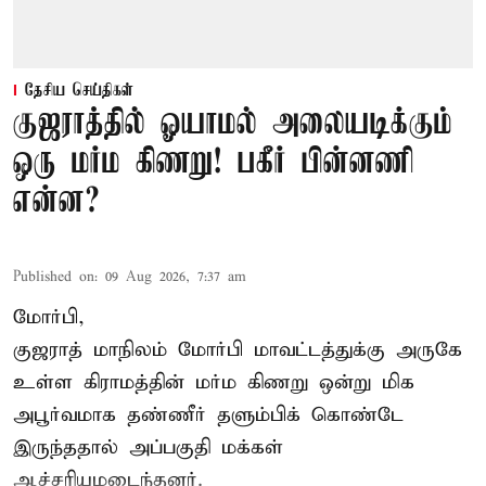
தேசிய செய்திகள்
குஜராத்தில் ஓயாமல் அலையடிக்கும்
ஒரு மர்ம கிணறு! பகீர் பின்னணி
என்ன?
Published on
:
09 Aug 2026, 7:37 am
மோர்பி,
குஜராத் மாநிலம் மோர்பி மாவட்டத்துக்கு அருகே
உள்ள கிராமத்தின் மர்ம கிணறு ஒன்று மிக
அபூர்வமாக தண்ணீர் தளும்பிக் கொண்டே
இருந்ததால் அப்பகுதி மக்கள்
ஆச்சரியமடைந்தனர்.