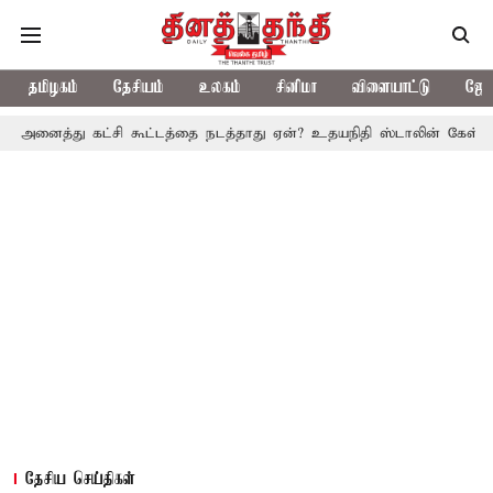
தமிழகம்
தேசியம்
உலகம்
சினிமா
விளையாட்டு
ஜோத
 கட்சி கூட்டத்தை நடத்தாது ஏன்? உதயநிதி ஸ்டாலின் கேள்வி
த.வெ.க
தேசிய செய்திகள்