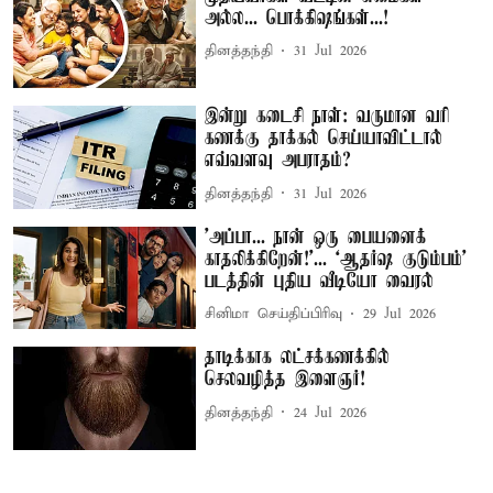
அல்ல... பொக்கிஷங்கள்...!
தினத்தந்தி
31 Jul 2026
இன்று கடைசி நாள்: வருமான வரி
கணக்கு தாக்கல் செய்யாவிட்டால்
எவ்வளவு அபராதம்?
தினத்தந்தி
31 Jul 2026
'அப்பா... நான் ஒரு பையனைக்
காதலிக்கிறேன்!'... ‘ஆதர்ஷ குடும்பம்’
படத்தின் புதிய வீடியோ வைரல்
சினிமா செய்திப்பிரிவு
29 Jul 2026
தாடிக்காக லட்சக்கணக்கில்
செலவழித்த இளைஞர்!
தினத்தந்தி
24 Jul 2026