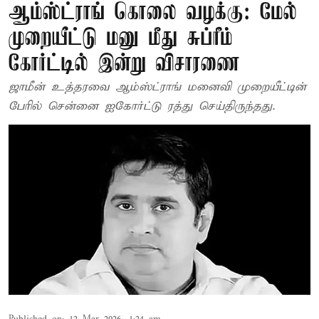
ஆம்ஸ்ட்ராங் கொலை வழக்கு: மேல்
முறையீட்டு மனு மீது சுப்ரீம்
கோர்ட்டில் இன்று விசாரணை
ஜாமீன் உத்தரவை ஆம்ஸ்ட்ராங் மனைவி முறையீட்டின்
பேரில் சென்னை ஐகோர்ட்டு ரத்து செய்திருந்தது.