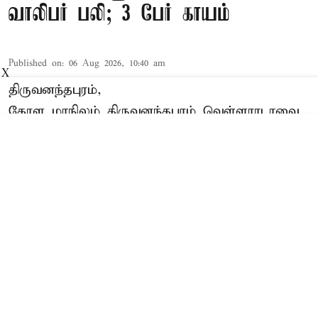
வாலிபர் பலி; 3 பேர் காயம்
Published on
:
06 Aug 2026, 10:40 am
X
திருவனந்தபுரம்,
கேரள மாநிலம் திருவனந்தபுரம் வெள்ளராடாவை
சேர்ந்தவர் எர்னஸ்ட் (வயது 38). இவர் இன்று
காலை தனது குடும்பத்தினருடன்
திருவனந்தபுரத்தில் இருந்து காரில்
கட்டப்பனாவுக்கு புறப்பட்டார்.
Read More