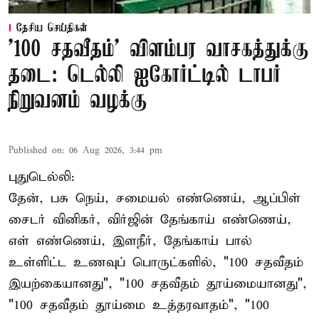
தேசிய செய்திகள்
'100 சதவீதம்' விளம்பர வாசகத்துக்கு
தடை: டெல்லி ஐகோர்ட்டில் டாபர்
நிறுவனம் வழக்கு
Published on
:
06 Aug 2026, 3:44 pm
புதுடெல்லி:
தேன், பசு நெய், சமையல் எண்ணெய், ஆப்பிள்
சைடர் வினிகர், விர்ஜின் தேங்காய் எண்ணெய்,
எள் எண்ணெய், இளநீர், தேங்காய் பால்
உள்ளிட்ட உணவுப் பொருட்களில், "100 சதவீதம்
இயற்கையானது", "100 சதவீதம் தூய்மையானது",
"100 சதவீதம் தூய்மை உத்தரவாதம்", "100