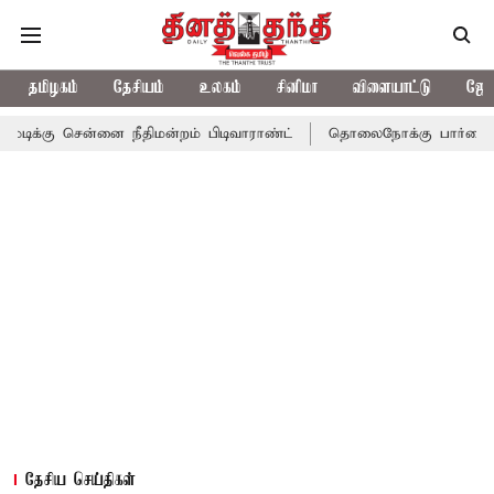
தமிழகம்
தேசியம்
உலகம்
சினிமா
விளையாட்டு
ஜோத
ென்னை நீதிமன்றம் பிடிவாராண்ட்
தொலைநோக்கு பார்வையுடன் கூடிய
தேசிய செய்திகள்