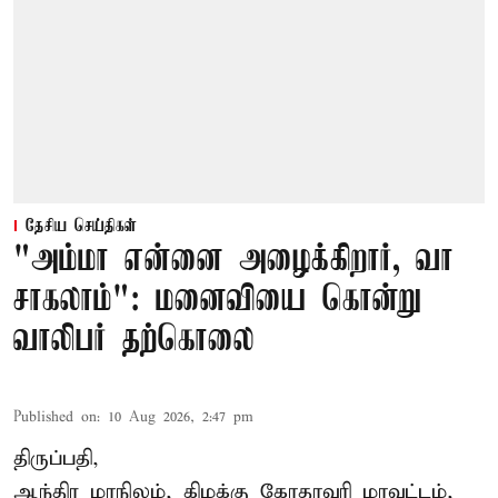
தேசிய செய்திகள்
"அம்மா என்னை அழைக்கிறார், வா
சாகலாம்": மனைவியை கொன்று
வாலிபர் தற்கொலை
Published on
:
10 Aug 2026, 2:47 pm
திருப்பதி,
ஆந்திர மாநிலம், கிழக்கு கோதாவரி மாவட்டம்,