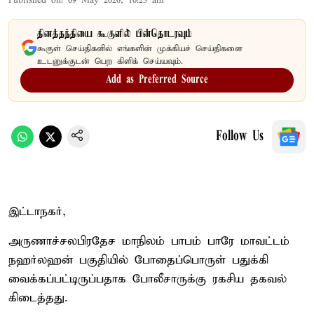
Published on
:
09 May 2026, 10:23 am
தினத்தந்தியை கூகுளில் பின்தொடரவும்
கூகுள் செய்திகளில் எங்களின் முக்கியச் செய்திகளை
உடனுக்குடன் பெற கிளிக் செய்யவும்.
Add as Preferred Source
Follow Us
இட்டாநகர்,
அருணாச்சலபிரதேச மாநிலம் பாபம் பாரே மாவட்டம்
நஹர்லஹன் பகுதியில் போதைப்பொருள் பதுக்கி
வைக்கப்பட்டிருப்பதாக போலீசாருக்கு ரகசிய தகவல்
கிடைத்தது.