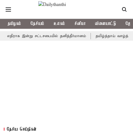
தமிழகம்
தேசியம்
உலகம்
சினிமா
விளையாட்டு
ஜோத
திராக இன்று சட்டசபையில் தனித்தீர்மானம்
தமிழ்த்தாய் வாழ்த்து தீர்ம
தேசிய செய்திகள்