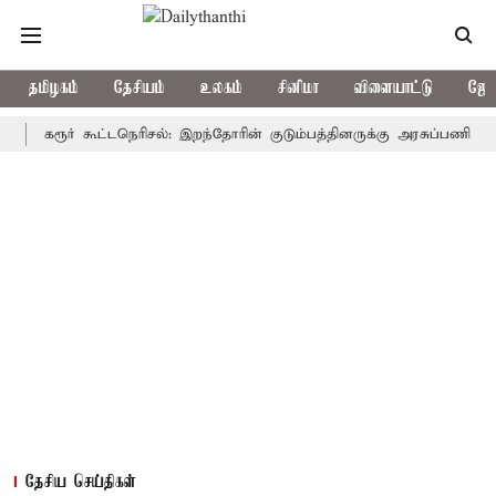
தமிழகம்
தேசியம்
உலகம்
சினிமா
விளையாட்டு
ஜோத
கரூர் கூட்டநெரிசல்: இறந்தோரின் குடும்பத்தினருக்கு அரசுப்பணி வழக்கு; வ
தேசிய செய்திகள்