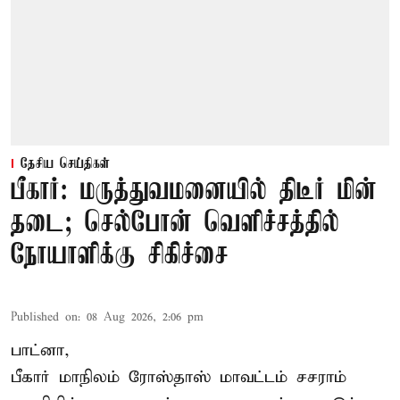
தேசிய செய்திகள்
பீகார்: மருத்துவமனையில் திடீர் மின்
தடை; செல்போன் வெளிச்சத்தில்
நோயாளிக்கு சிகிச்சை
Published on
:
08 Aug 2026, 2:06 pm
பாட்னா,
பீகார்
மாநிலம் ரோஸ்தாஸ் மாவட்டம் சசராம்