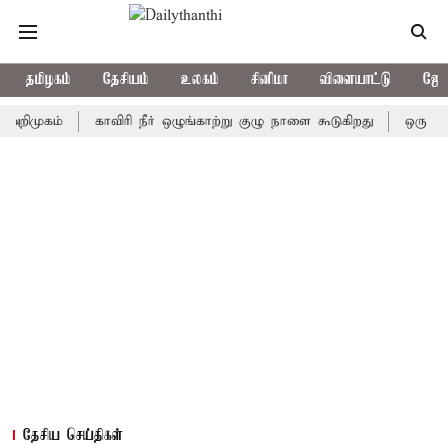
தமிழகம்
தேசியம்
உலகம்
சினிமா
விளையாட்டு
ஜோத
கம்
காவிரி நீர் ஒழுங்காற்று குழு நாளை கூடுகிறது
ஒரு தேர்தலில
தேசிய செய்திகள்