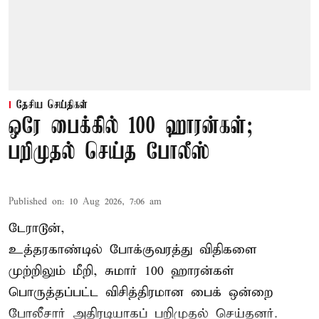
தேசிய செய்திகள்
ஒரே பைக்கில் 100 ஹாரன்கள்;
பறிமுதல் செய்த போலீஸ்
Published on
:
10 Aug 2026, 7:06 am
டேராடூன்,
உத்தரகாண்டில் போக்குவரத்து விதிகளை
முற்றிலும் மீறி, சுமார் 100 ஹாரன்கள்
பொருத்தப்பட்ட விசித்திரமான பைக் ஒன்றை
போலீசார் அதிரடியாகப் பறிமுதல் செய்தனர்.