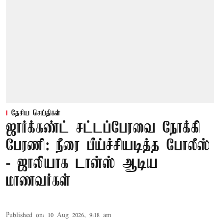
தேசிய செய்திகள்
ஜார்க்கண்ட் சட்டப்பேரவை நோக்கி
பேரணி: நீரை பீய்ச்சியடித்த போலீஸ்
- ஜாலியாக டான்ஸ் ஆடிய
மாணவர்கள்
Published on
:
10 Aug 2026, 9:18 am