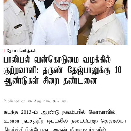
தேசிய செய்திகள்
பாலியல் வன்கொடுமை வழக்கில்
குற்றவாளி: தருண் தேஜ்பாலுக்கு 10
ஆண்டுகள் சிறை தண்டனை
Published on
:
06 Aug 2026, 9:37 am
கடந்த 2013-ம் ஆண்டு நவம்பரில் கோவாவில்
உள்ள நட்சத்திர ஓட்டலில் நடைபெற்ற தெஹல்கா
நிகழ்ச்சியின்போது, அதன் நிறுவனர்களில்