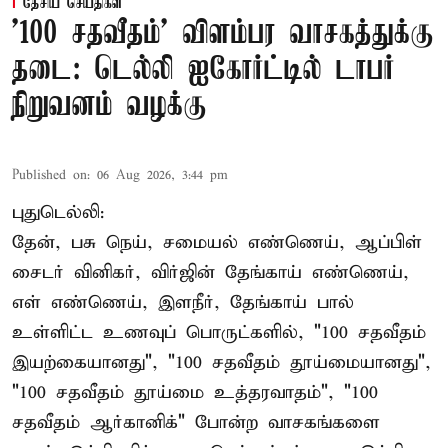
தேசிய செய்திகள்
'100 சதவீதம்' விளம்பர வாசகத்துக்கு
தடை: டெல்லி ஐகோர்ட்டில் டாபர்
நிறுவனம் வழக்கு
Published on
:
06 Aug 2026, 3:44 pm
புதுடெல்லி:
தேன், பசு நெய், சமையல் எண்ணெய், ஆப்பிள்
சைடர் வினிகர், விர்ஜின் தேங்காய் எண்ணெய்,
எள் எண்ணெய், இளநீர், தேங்காய் பால்
உள்ளிட்ட உணவுப் பொருட்களில், "100 சதவீதம்
இயற்கையானது", "100 சதவீதம் தூய்மையானது",
"100 சதவீதம் தூய்மை உத்தரவாதம்", "100
சதவீதம் ஆர்கானிக்" போன்ற வாசகங்களை