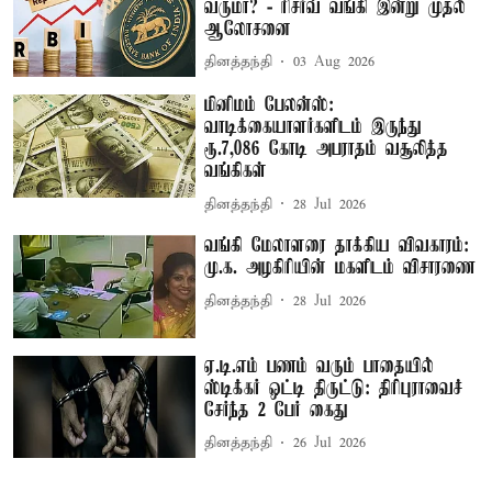
வருமா? - ரிசர்வ் வங்கி இன்று முதல்
ஆலோசனை
தினத்தந்தி
03 Aug 2026
மினிமம் பேலன்ஸ்:
வாடிக்கையாளர்களிடம் இருந்து
ரூ.7,086 கோடி அபராதம் வசூலித்த
வங்கிகள்
தினத்தந்தி
28 Jul 2026
வங்கி மேலாளரை தாக்கிய விவகாரம்:
மு.க. அழகிரியின் மகளிடம் விசாரணை
தினத்தந்தி
28 Jul 2026
ஏ.டி.எம் பணம் வரும் பாதையில்
ஸ்டிக்கர் ஒட்டி திருட்டு: திரிபுராவைச்
சேர்ந்த 2 பேர் கைது
தினத்தந்தி
26 Jul 2026