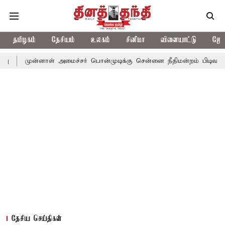
தமிழகம்
தேசியம்
உலகம்
சினிமா
விளையாட்டு
ஜோத
னாள் அமைச்சர் பொன்முடிக்கு சென்னை நீதிமன்றம் பிடிவாராண்ட்
தொ
தேசிய செய்திகள்