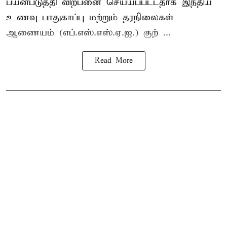
பயன்படுத்தி விற்பனை செய்யப்பட்டதாக இந்திய
உணவு பாதுகாப்பு மற்றும் தரநிலைகள்
ஆணையம் (எப்.எஸ்.எஸ்.ஏ.ஐ.) குற் ...
Read More