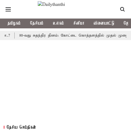
தமிழகம்
தேசியம்
உலகம்
சினிமா
விளையாட்டு
ஜோத
80-வது சுதந்திர தினம்: கோட்டை கொத்தளத்தில் முதல் முறையாக தேசி
தேசிய செய்திகள்