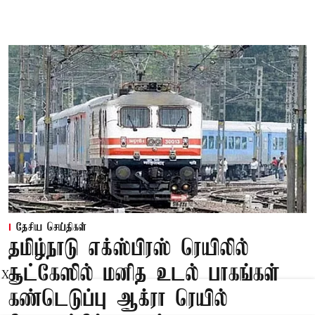
தேசிய செய்திகள்
தமிழ்நாடு எக்ஸ்பிரஸ் ரெயிலில்
சூட்கேஸில் மனித உடல் பாகங்கள்
X
கண்டெடுப்பு ஆக்ரா ரெயில்