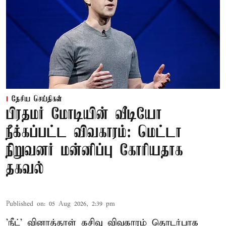
தேசிய செய்திகள்
பிரதமர் மோடியின் வீடியோ
நீக்கப்பட்ட விவகாரம்: மெட்டா
நிறுவனர் மன்னிப்பு கோரியதாக
தகவல்
Published on
:
05 Aug 2026, 2:39 pm
'நீட்' வினாத்தாள் கசிவு விவகாரம் தொடர்பாக