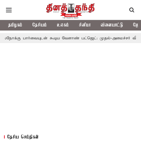
தமிழகம்
தேசியம்
உலகம்
சினிமா
விளையாட்டு
ஜோத
்வையுடன் கூடிய வேளாண் பட்ஜெட்: முதல்-அமைச்சர் விஜய்
தமிழக
தேசிய செய்திகள்