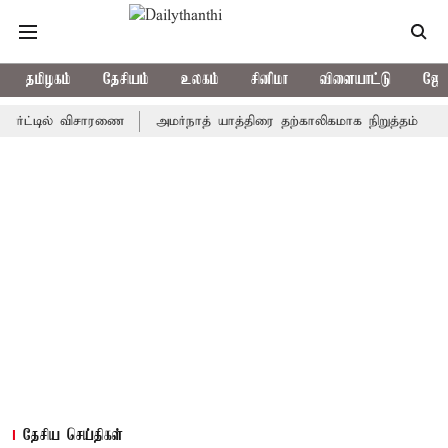
தமிழகம்
தேசியம்
உலகம்
சினிமா
விளையாட்டு
ஜோத
்டில் விசாரணை
அமர்நாத் யாத்திரை தற்காலிகமாக நிறுத்தம்
இமாச்ச
தேசிய செய்திகள்