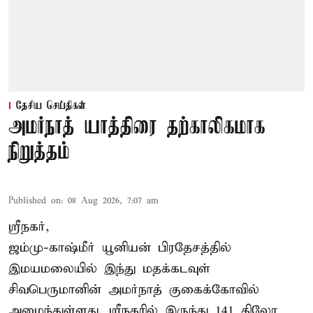
தேசிய செய்திகள்
அமர்நாத் யாத்திரை தற்காலிகமாக
நிறுத்தம்
Published on
:
08 Aug 2026, 7:07 am
ஸ்ரீநகர்,
ஜம்மு-காஷ்மீர் யூனியன் பிரதேசத்தில்
இமயமலையில் இந்து மதக்கடவுள்
சிவபெருமானின் அமர்நாத் குகைக்கோவில்
அமைந்துள்ளது. ஸ்ரீநகரில் இருந்து 141 கிலோ