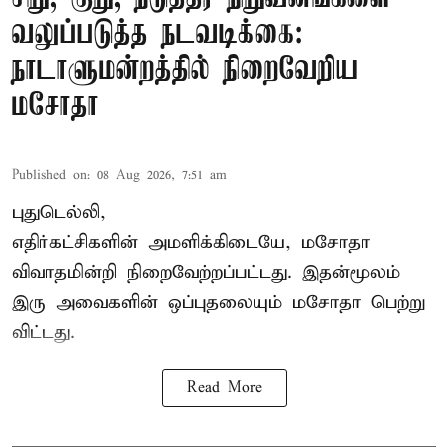
வலுப்படுத்த நடவடிக்கை:
நாடாளுமன்றத்தில் நிறைவேறிய
மசோதா
Published on
:
08 Aug 2026, 7:51 am
புதுடெல்லி,
எதிர்கட்சிகளின் அமளிக்கிடையே, மசோதா
விவாதமின்றி நிறைவேற்றப்பட்டது. இதன்மூலம்
இரு அவைகளின் ஒப்புதலையும் மசோதா பெற்று
விட்டது.
Read More