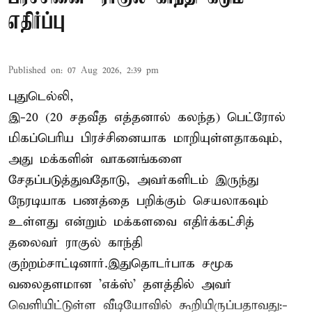
எதிர்ப்பு
Published on
:
07 Aug 2026, 2:39 pm
புதுடெல்லி,
இ-20 (20 சதவீத எத்தனால் கலந்த) பெட்ரோல்
மிகப்பெரிய பிரச்சினையாக மாறியுள்ளதாகவும்,
அது மக்களின் வாகனங்களை
சேதப்படுத்துவதோடு, அவர்களிடம் இருந்து
நேரடியாக பணத்தை பறிக்கும் செயலாகவும்
உள்ளது என்றும் மக்களவை எதிர்க்கட்சித்
தலைவர் ராகுல் காந்தி
குற்றம்சாட்டினார்.இதுதொடர்பாக சமூக
வலைதளமான 'எக்ஸ்' தளத்தில் அவர்
வெளியிட்டுள்ள வீடியோவில் கூறியிருப்பதாவது:-