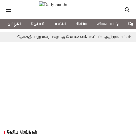
தமிழகம்
தேசியம்
உலகம்
சினிமா
விளையாட்டு
ஜோத
தொகுதி மறுவரையறை ஆலோசனைக் கூட்டம்: அதிமுக எம்பிக்கள் புறக்
தேசிய செய்திகள்