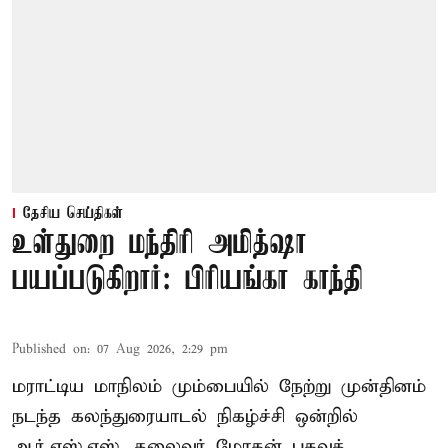
தேசிய செய்திகள்
உள்துறை மந்திரி அமித்ஷா
பயப்படுகிறார்: பிரியங்கா காந்தி
Published on
:
07 Aug 2026, 2:29 pm
மராட்டிய மாநிலம் மும்பையில் நேற்று முன்தினம்
நடந்த கலந்துரையாடல் நிகழ்ச்சி ஒன்றில்
ஆர்.எஸ்.எஸ். தலைவர் மோகன் பகவத்