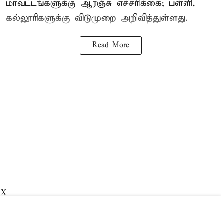
மாவட்டங்களுக்கு ஆரஞ்சு எச்சரிக்கை; பள்ளி,
கல்லூரிகளுக்கு விடுமுறை அறிவித்துள்ளது.
Read More
X