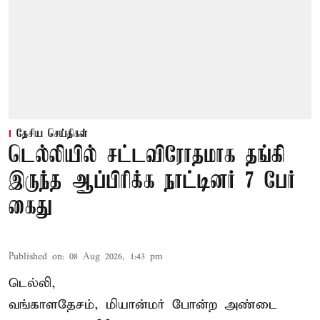
தேசிய செய்திகள்
டெல்லியில் சட்டவிரோதமாக தங்கி
இருந்த ஆப்பிரிக்க நாட்டினர் 7 பேர்
கைது
Published on
:
08 Aug 2026, 1:43 pm
டெல்லி,
வங்காளதேசம், மியான்மர் போன்ற அண்டை