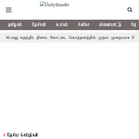
தமிழகம்
தேசியம்
உலகம்
சினிமா
விளையாட்டு
ஜோத
வது சுதந்திர தினம்: கோட்டை கொத்தளத்தில் முதல் முறையாக தேசிய கொடி 
தேசிய செய்திகள்