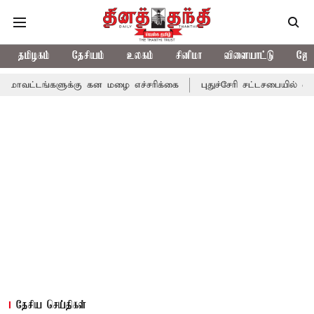
தமிழகம்
தேசியம்
உலகம்
சினிமா
விளையாட்டு
ஜோத
ளுக்கு கன மழை எச்சரிக்கை
புதுச்சேரி சட்டசபையில் வரும் 24ம் தேத
தேசிய செய்திகள்