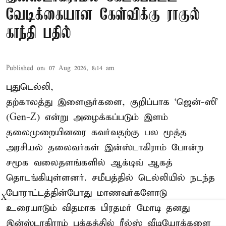
வேடிக்கையான கேள்விக்கு ராகுல்
காந்தி பதில்
Published on
:
07 Aug 2026, 8:14 am
புதுடெல்லி,
தற்காலத்து இளைஞர்களை, குறிப்பாக ‘ஜென்-ஸி’
(Gen-Z) என்று அழைக்கப்படும் இளம்
தலைமுறையினரை கவர்வதற்கு பல மூத்த
அரசியல் தலைவர்கள் இன்ஸ்டாகிராம் போன்ற
சமூக வலைதளங்களில் ஆக்டிவ் ஆகத்
தொடங்கியுள்ளனர். சமீபத்தில் டெல்லியில் நடந்த
போராட்டத்தின்போது மாணவர்களோடு
X
உரையாடும் விதமாக பிரதமர் மோடி தனது
இன்ஸ்டாகிராம் பக்கத்தில் ரீல்ஸ் வீடியோக்களை