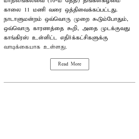
மாநிலங்கலவை (10-ம் தேதி) திங்கள்கிழமை
காலை 11 மணி வரை ஒத்திவைக்கப்பட்டது.
நாடாளுமன்றம் ஒவ்வொரு முறை கூடும்போதும்,
ஒவ்வொரு காரணத்தை கூறி, அதை முடக்குவது
காங்கிரஸ் உள்ளிட்ட எதிர்க்கட்சிகளுக்கு
வாடிக்கையாக உள்ளது.
Read More