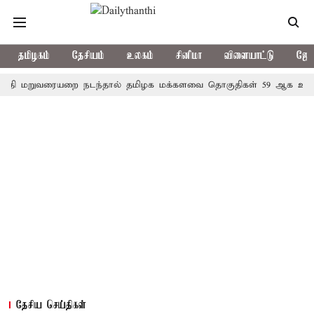
தமிழகம்
தேசியம்
உலகம்
சினிமா
விளையாட்டு
ஜோத
ுவரையறை நடந்தால் தமிழக மக்களவை தொகுதிகள் 59 ஆக உயரும்: உத
தேசிய செய்திகள்