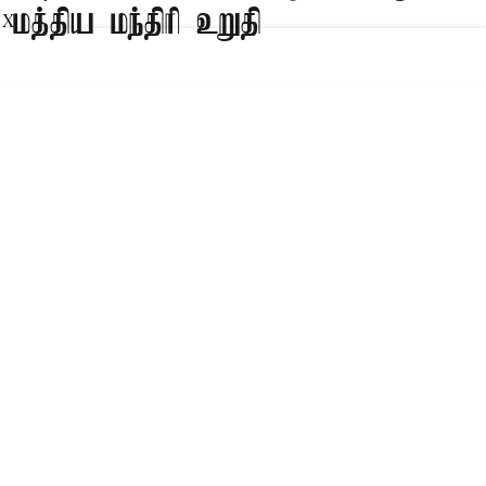
மத்திய மந்திரி உறுதி
X
Published on
:
08 Aug 2026, 1:17 am
புதுடெல்லி,
தமிழ்நாட்டில் சென்னை, கோவை, மதுரை,
திருச்சி, சேலம், தூத்துக்குடி ஆகிய 6 விமான
நிலையங்கள் பயன்பாட்டில் உள்ளன. வேலூரில்
ஆங்கிலேயர் ஆட்சிக்காலத்தில் கட்டப்பட்ட விமான
நிலையம் 98 ஏக்கர் பரப்பளவில் விரிவாக்கம்
செய்யப்பட்டு வருகிறது.
கோரிக்கை மனு
இந்த பணி களை விரைந்து முடித்து வேலூர்
விமான நிலையத்தை பயன்பாட்டுக்கு கொண்டுவர