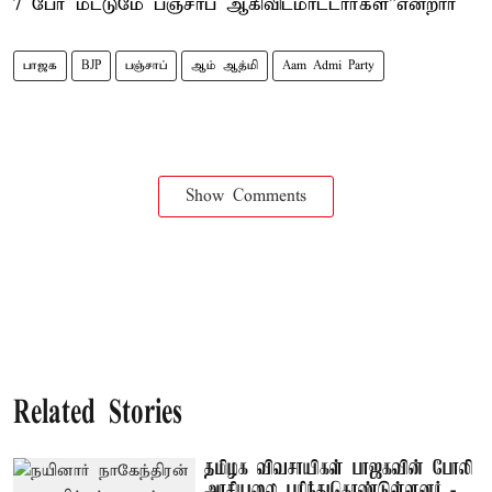
7 பேர் மட்டுமே பஞ்சாப் ஆகிவிடமாட்டார்கள்”என்றார்
பாஜக
BJP
பஞ்சாப்
ஆம் ஆத்மி
Aam Admi Party
Show Comments
Related Stories
தமிழக விவசாயிகள் பாஜகவின் போலி
அரசியலை புரிந்துகொண்டுள்ளனர் -