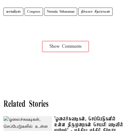
காங்கிரஸ்
Congress
Nirmala Sitharaman
நிர்மலா சீதாராமன்
Show Comments
Related Stories
'ஓலைச்சுவடிகள், செப்பேடுகளில்
உள்ள திருமுறைகள் செயலி வடிவில்
மாற்றம்' - மத்திய மந்திரி நிர்மலா