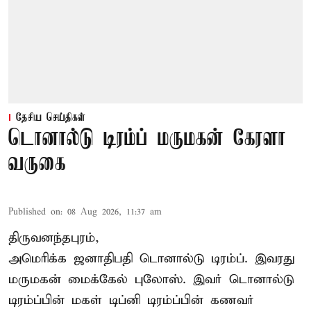
தேசிய செய்திகள்
டொனால்டு டிரம்ப் மருமகன் கேரளா
வருகை
Published on
:
08 Aug 2026, 11:37 am
திருவனந்தபுரம்,
அமெரிக்க ஜனாதிபதி
டொனால்டு டிரம்ப்
. இவரது
மருமகன் மைக்கேல் புலோஸ். இவர் டொனால்டு
டிரம்ப்பின் மகள் டிப்னி டிரம்ப்பின் கணவர்