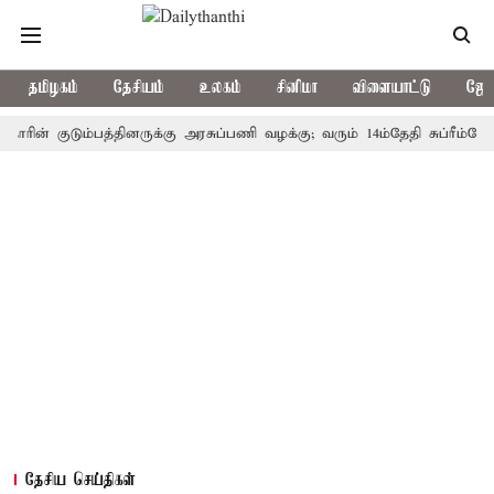
தமிழகம்
தேசியம்
உலகம்
சினிமா
விளையாட்டு
ஜோத
 குடும்பத்தினருக்கு அரசுப்பணி வழக்கு; வரும் 14ம்தேதி சுப்ரீம்கோர்ட்டி
தேசிய செய்திகள்