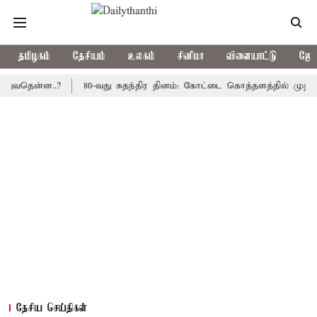
தமிழகம்
தேசியம்
உலகம்
சினிமா
விளையாட்டு
ஜோத
ன்ன..?
80-வது சுதந்திர தினம்: கோட்டை கொத்தளத்தில் முதல் முறைய
தேசிய செய்திகள்