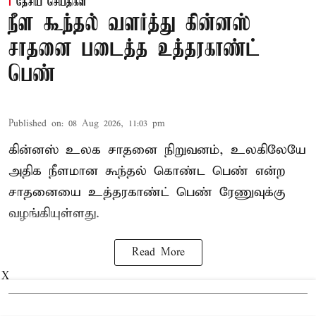
தேசிய செய்திகள்
நீள கூந்தல் வளர்த்து கின்னஸ்
சாதனை படைத்த உத்தரகாண்ட்
பெண்
Published on
:
08 Aug 2026, 11:03 pm
கின்னஸ் உலக சாதனை நிறுவனம், உலகிலேயே
அதிக நீளமான கூந்தல் கொண்ட பெண் என்ற
சாதனையை உத்தரகாண்ட் பெண் ரேணுவுக்கு
வழங்கியுள்ளது.
Read More
X