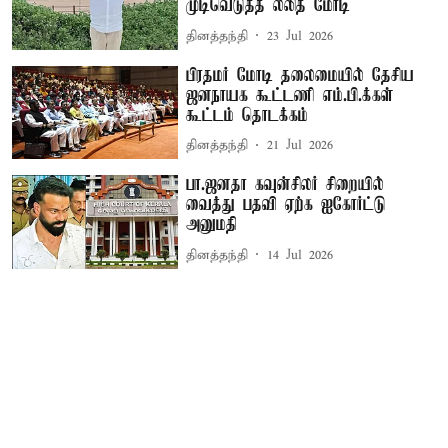
முடிவெடுத்த லலித் மோடி
தினத்தந்தி
23 Jul 2026
பிரதமர் மோடி தலைமையில் தேசிய
ஜனநாயக கூட்டணி எம்.பி.க்கள்
கூட்டம் தொடக்கம்
தினத்தந்தி
21 Jul 2026
பா.ஜனதா கவுன்சிலர் சிறையில்
வைத்து பதவி ஏற்க ஐகோர்ட்டு
அனுமதி
தினத்தந்தி
14 Jul 2026