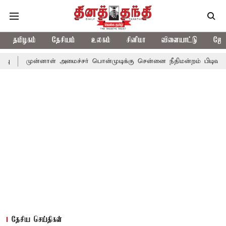
தமிழகம்
தேசியம்
உலகம்
சினிமா
விளையாட்டு
ஜோத
னாள் அமைச்சர் பொன்முடிக்கு சென்னை நீதிமன்றம் பிடிவாராண்ட்
தொ
தேசிய செய்திகள்