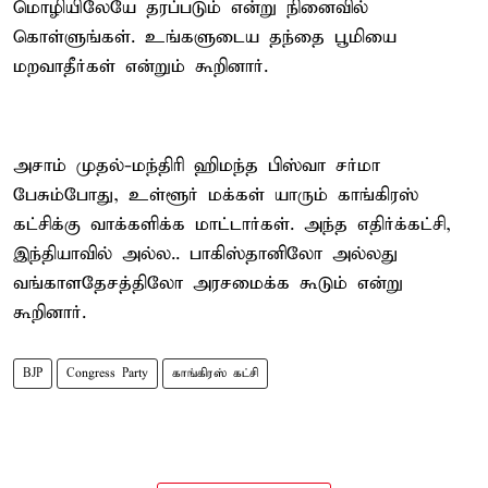
மொழியிலேயே தரப்படும் என்று நினைவில்
கொள்ளுங்கள். உங்களுடைய தந்தை பூமியை
மறவாதீர்கள் என்றும் கூறினார்.
அசாம் முதல்-மந்திரி ஹிமந்த பிஸ்வா சர்மா
பேசும்போது, உள்ளூர் மக்கள் யாரும் காங்கிரஸ்
கட்சிக்கு வாக்களிக்க மாட்டார்கள். அந்த எதிர்க்கட்சி,
இந்தியாவில் அல்ல.. பாகிஸ்தானிலோ அல்லது
வங்காளதேசத்திலோ அரசமைக்க கூடும் என்று
கூறினார்.
BJP
Congress Party
காங்கிரஸ் கட்சி