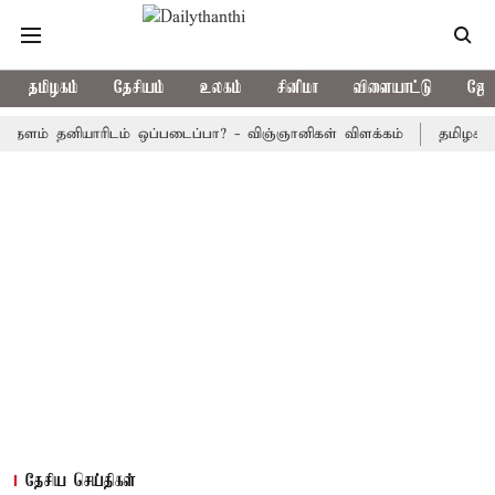
தமிழகம்
தேசியம்
உலகம்
சினிமா
விளையாட்டு
ஜோத
 தனியாரிடம் ஒப்படைப்பா? - விஞ்ஞானிகள் விளக்கம்
தமிழக அரசு பஸ்
தேசிய செய்திகள்