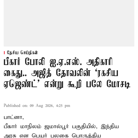
தேசிய செய்திகள்
பீகார் போலி ஐ.ஏ.எஸ். அதிகாரி
கைது.. அஜித் தோவலின் ‘ரகசிய
ஏஜெண்ட்’ என்று கூறி பலே மோசடி
Published on
:
09 Aug 2026, 4:25 pm
பாட்னா,
பீகார் மாநிலம் ஜமால்பூர் பகுதியில், இந்திய
அரசு என பெயர் பலகை பொருத்திய