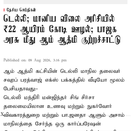
தேசிய செய்திகள்
டெல்லி; மானிய விலை அரிசியில்
₹22 ஆயிரம் கோடி ஊழல்; பாஜக
அரசு மீது ஆம் ஆத்மி குற்றச்சாட்டு
Published on
:
09 Aug 2026, 3:16 pm
ஆம் ஆத்மி கட்சியின் டெல்லி மாநில தலைவர்
சவுரப் பரத்வாஜ் எக்ஸ் பக்கத்தில் வீடியோ மூலம்
பேசியதாவது:-
டெல்லி மந்திரி மன்ஜிந்தர் சிங் சிர்சா
தலைமையிலான உணவு மற்றும் நுகர்வோர்
விவகாரத்துறை மற்றும் பா.ஜனதா ஆளும் அசாம்
X
மாநிலத்தை சேர்ந்த ஒரு கார்ப்பரேஷன்