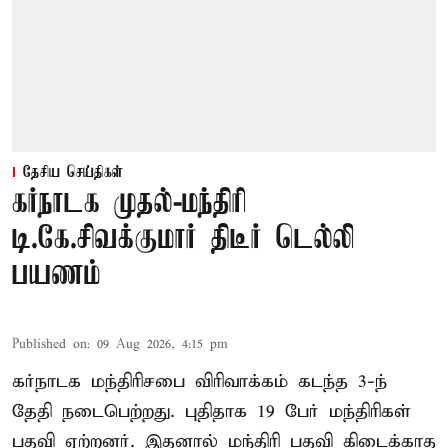
தேசிய செய்திகள்
கர்நாடக முதல்-மந்திரி
டி.கே.சிவக்குமார் திடீர் டெல்லி
பயணம்
Published on
:
09 Aug 2026, 4:15 pm
கர்நாடக மந்திரிசபை விரிவாக்கம் கடந்த 3-ந்
தேதி நடைபெற்றது. புதிதாக 19 பேர் மந்திரிகள்
பதவி ஏற்றனர். இதனால் மந்திரி பதவி கிடைக்காத