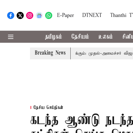
E-Paper
DTNEXT
Thanthi 
தமிழகம்
தேசியம்
உலகம்
சினி
Breaking News
வத்தை தொகுதி மறுவரையறை பாதிக்கும்: முதல்-அமைச்சர் விஜய்
தேசிய செய்திகள்
கடந்த ஆண்டு நடந்த