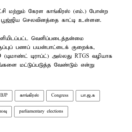
சி மற்றும் கேரள காங்கிரஸ் (எம்.) போன்ற
், பூஜ்ஜிய செலவினத்தை காட்டி உள்ளன.
ியிடப்பட்ட வெளிப்படைத்தன்மை
ருப்புப் பணப் பயன்பாட்டைக் குறைக்க,
டிமாண்ட் டிராப்ட்) அல்லது RTGS வழியாக
்களை மட்டுப்படுத்த வேண்டும் என்று
BJP
காங்கிரஸ்
Congress
பா.ஜ.க
லவு
parliamentary elections