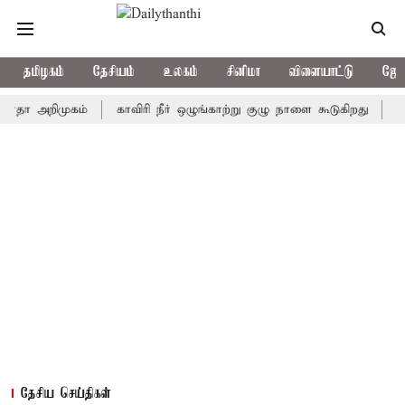
தமிழகம்
தேசியம்
உலகம்
சினிமா
விளையாட்டு
ஜோத
அறிமுகம்
காவிரி நீர் ஒழுங்காற்று குழு நாளை கூடுகிறது
ஒரு தேர
தேசிய செய்திகள்