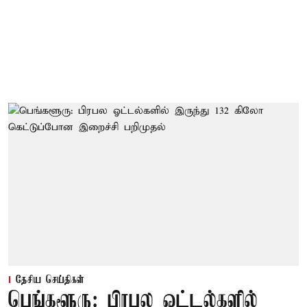
தேசிய செய்திகள்
பெங்களூரு: பிரபல ஓட்டல்களில்