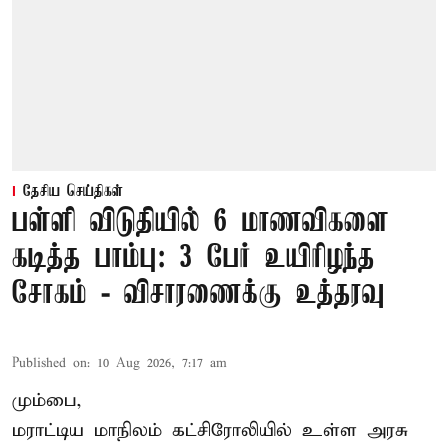
தேசிய செய்திகள்
பள்ளி விடுதியில் 6 மாணவிகளை
கடித்த பாம்பு: 3 பேர் உயிரிழந்த
சோகம் - விசாரணைக்கு உத்தரவு
Published on
:
10 Aug 2026, 7:17 am
மும்பை,
மராட்டிய மாநிலம் கட்சிரோலியில் உள்ள அரசு