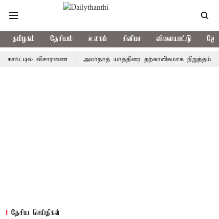
தமிழகம்
தேசியம்
உலகம்
சினிமா
விளையாட்டு
ஜோத
ட்டில் விசாரணை
அமர்நாத் யாத்திரை தற்காலிகமாக நிறுத்தம்
இமாச்
தேசிய செய்திகள்