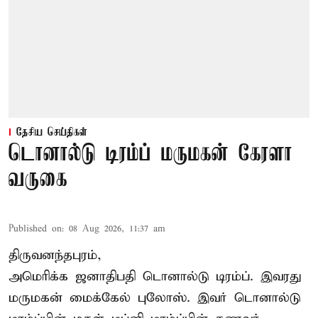
தேசிய செய்திகள்
டொனால்டு டிரம்ப் மருமகன் கேரளா
வருகை
Published on
:
08 Aug 2026, 11:37 am
திருவனந்தபுரம்,
அமெரிக்க ஜனாதிபதி
டொனால்டு டிரம்ப்
. இவரது
மருமகன் மைக்கேல் புலோஸ். இவர் டொனால்டு