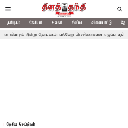
தமிழகம்
தேசியம்
உலகம்
சினிமா
விளையாட்டு
ஜோத
 இன்று தொடக்கம்: பல்வேறு பிரச்சினைகளை எழுப்ப எதிர்க்கட்சிகள் திட்
தேசிய செய்திகள்