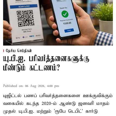
தேசிய செய்திகள்
யு.பி.ஐ. பரிவர்த்தனைகளுக்கு
மீண்டும் கட்டணம்?
Published on
:
06 Aug 2026, 4:00 pm
டிஜிட்டல் பணப் பரிவர்த்தனைகளை ஊக்குவிக்கும்
வகையில் கடந்த 2020-ம் ஆண்டு ஜனவரி மாதம்
முதல் யு.பி.ஐ. மற்றும் 'ரூபே டெபிட்' கார்டு