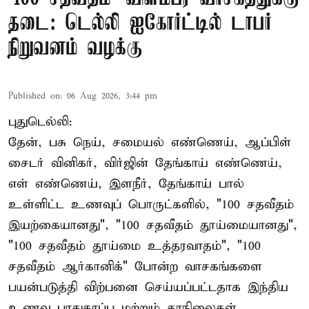
தடை: டெல்லி ஐகோர்ட்டில் டாபர்
நிறுவனம் வழக்கு
Published on
:
06 Aug 2026, 3:44 pm
புதுடெல்லி:
தேன், பசு நெய், சமையல் எண்ணெய், ஆப்பிள்
சைடர் வினிகர், விர்ஜின் தேங்காய் எண்ணெய்,
எள் எண்ணெய், இளநீர், தேங்காய் பால்
உள்ளிட்ட உணவுப் பொருட்களில், "100 சதவீதம்
இயற்கையானது", "100 சதவீதம் தூய்மையானது",
"100 சதவீதம் தூய்மை உத்தரவாதம்", "100
சதவீதம் ஆர்கானிக்" போன்ற வாசகங்களை
பயன்படுத்தி விற்பனை செய்யப்பட்டதாக இந்திய
உணவு பாதுகாப்பு மற்றும் தரநிலைகள்