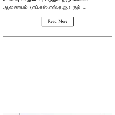
ஆணையம் (எப்.எஸ்.எஸ்.ஏ.ஐ.) குற் ...
Read More