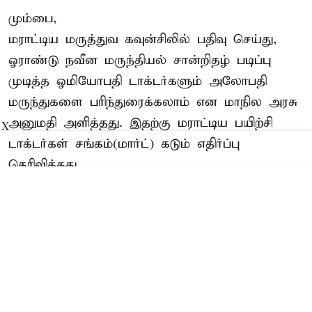
மும்பை,
மராட்டிய மருத்துவ கவுன்சிலில் பதிவு செய்து,
ஓராண்டு நவீன மருந்தியல் சான்றிதழ் படிப்பு
முடித்த ஓமியோபதி டாக்டர்களும் அலோபதி
மருந்துகளை பரிந்துரைக்கலாம் என மாநில அரசு
அனுமதி அளித்தது. இதற்கு மராட்டிய பயிற்சி
X
டாக்டர்கள் சங்கம்(மார்ட்) கடும் எதிர்ப்பு
தெரிவித்தது.
எம்.பி.பி.எஸ். படிப்பும், அதற்கு பிந்தைய
மருத்துவ பயிற்சியும் பெற்ற டாக்டர்களுக்கு
இணையாக, வெறும் 1 ஆண்டு கால சான்ற ...
Read More