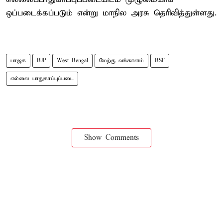
ஒப்படைக்கப்படும் என்று மாநில அரசு தெரிவித்துள்ளது.
பாஜக
BJP
West Bengal
மேற்கு வங்காளம்
BSF
எல்லை பாதுகாப்புப்படை
Show Comments