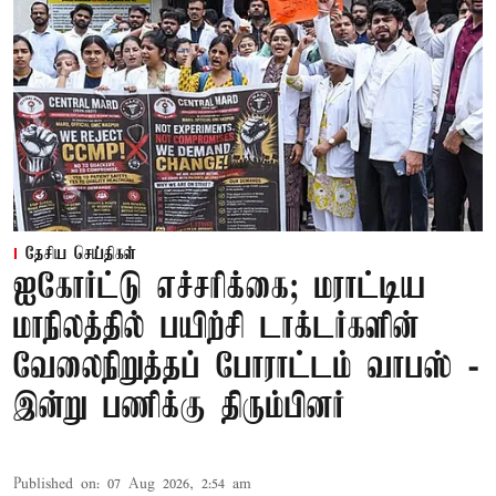
தேசிய செய்திகள்
ஐகோர்ட்டு எச்சரிக்கை; மராட்டிய
மாநிலத்தில் பயிற்சி டாக்டர்களின்
வேலைநிறுத்தப் போராட்டம் வாபஸ் -
இன்று பணிக்கு திரும்பினர்
Published on
:
07 Aug 2026, 2:54 am