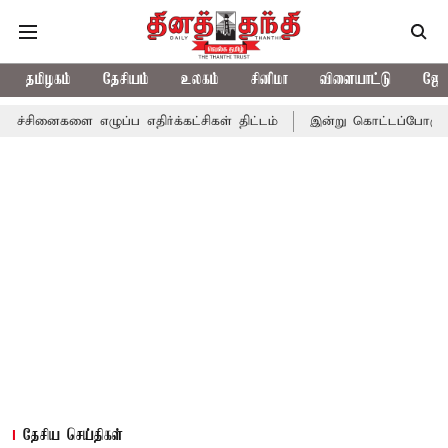
தமிழகம்
தேசியம்
உலகம்
சினிமா
விளையாட்டு
ஜோத
னைகளை எழுப்ப எதிர்க்கட்சிகள் திட்டம்
இன்று கொட்டப்போகும் கனமழ
தேசிய செய்திகள்