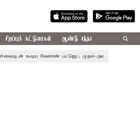
சிறப்புக் கட்டுரைகள்
ஆண்டு சந்தா
 கூடிய வேளாண் பட்ஜெட்: முதல்-அமைச்சர் விஜய்
தமிழக அ