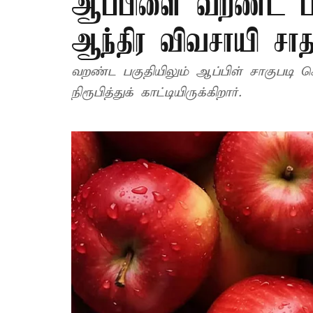
ஆப்பிளை வறண்ட பகு
ஆந்திர விவசாயி ச
வறண்ட பகுதியிலும் ஆப்பிள் சாகுபடி ச
நிரூபித்துக் காட்டியிருக்கிறார்.