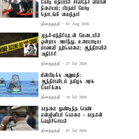
கோடி மதிப்பில் சர்வதேச விமான
நிலையம்; பிரதமர் மோடி
தொடங்கி வைத்தார்
தினத்தந்தி
01 Aug 2026
முதல்-மந்திரியுடன் மேடையில்
ஒன்றாக அமர்ந்து, உரையாடிய
மாணவி தற்கொலை; ஆந்திராவில்
அதிர்ச்சி
தினத்தந்தி
27 Jul 2026
மீன்பிடிக்க அனுமதி:
ஆந்திராவிடம் தமிழக அரசு
கோரிக்கை
தினத்தந்தி
16 Jul 2026
காதலை துண்டித்த பெண்
என்ஜினீயர் கொலை - காதலன்
வெறிச்செயல்
தினத்தந்தி
07 Jul 2026