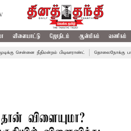
TV
மா
விளையாட்டு
ஜோதிடம்
ஆன்மிகம்
வணிகம்
ன்னை நீதிமன்றம் பிடிவாராண்ட்
தொலைநோக்கு பார்வையுடன்
் தான் விளையுமா?