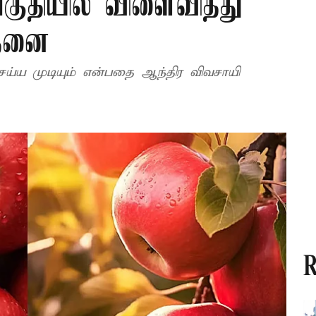
தியில் விளைவித்து
ாதனை
ெய்ய முடியும் என்பதை ஆந்திர விவசாயி
R