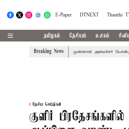
E-Paper
DTNEXT
Thanthi 
தமிழகம்
தேசியம்
உலகம்
சினி
Breaking News
ைச்சர் விஜய் அழைப்பு
முன்னாள் அமைச்சர் பொன்முடிக்கு செ
தேசிய செய்திகள்
குளிர் பிரதேசங்களில