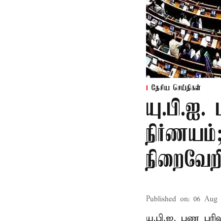
தேசிய செய்திகள்
யு.பி.ஐ.
நிர்ணயம
நிறைவேற
Published on
:
06 Aug 
யு.பி.ஐ. பண பர