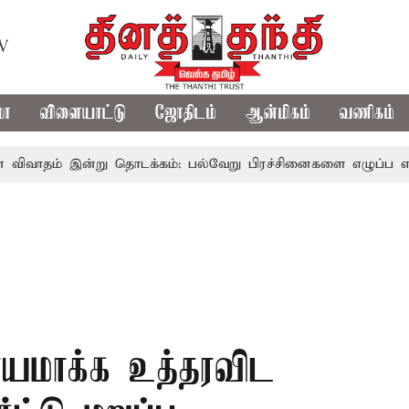
TV
மா
விளையாட்டு
ஜோதிடம்
ஆன்மிகம்
வணிகம்
 இன்று தொடக்கம்: பல்வேறு பிரச்சினைகளை எழுப்ப எதிர்க்கட்சிக
ாயமாக்க உத்தரவிட