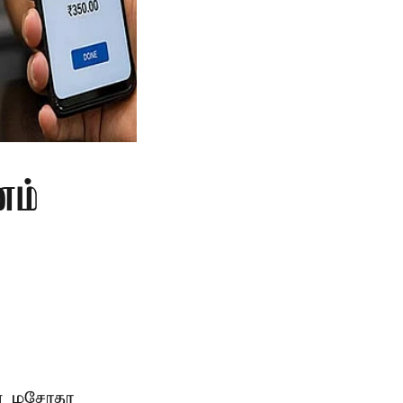
ணம்
ான மசோதா