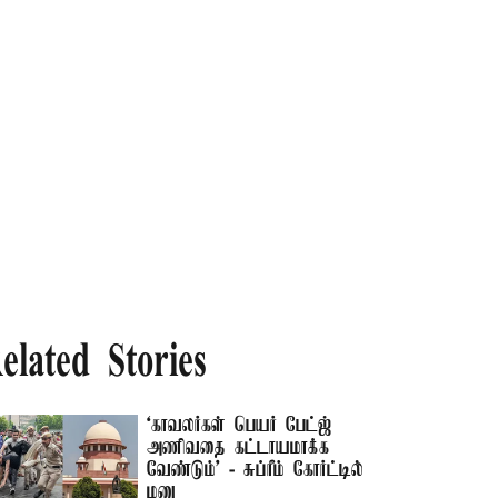
elated Stories
‘காவலர்கள் பெயர் பேட்ஜ்
அணிவதை கட்டாயமாக்க
வேண்டும்’ - சுப்ரீம் கோர்ட்டில்
மனு