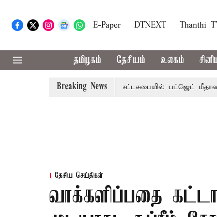
E-Paper
DTNEXT
Thanthi 
தமிழகம்
தேசியம்
உலகம்
சினி
Breaking News
மாற்றமா?, தடுமாற்றமா?
சட்டசபையில் பட்ஜெட் மீதான விவாதம்
தேசிய செய்திகள்
வாக்களிப்பதை கட்ட