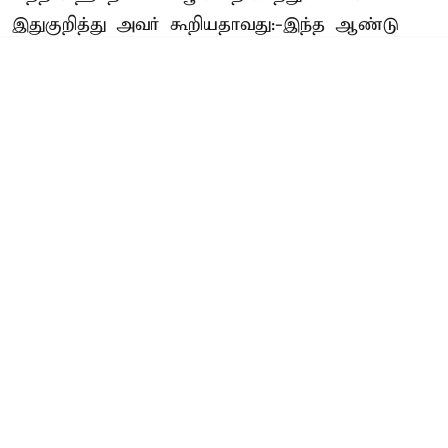
இதுகுறித்து அவர் கூறியதாவது:-இந்த ஆண்டு
தொடக்கத்தில் இந்தியாவின் மொத்த எல்.பி.ஜி.
தேவையில் சுமார் 10 சதவீதத்தை மட்டுமே
அமெரிக்காவில் இருந்து இறக்குமதி செய்ய
திட்டமிடப்பட்டிருந்தது. அப்போது இந்த மு ...
Read More