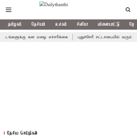
தமிழகம்
தேசியம்
உலகம்
சினிமா
விளையாட்டு
ஜோத
்களுக்கு கன மழை எச்சரிக்கை
புதுச்சேரி சட்டசபையில் வரும் 24ம் 
தேசிய செய்திகள்