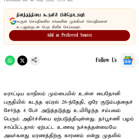
Published on
:
08 May 2026, 11:53 am
தினத்தந்தியை கூகுளில் பின்தொடரவும்
கூகுள் செய்திகளில் எங்களின் முக்கியச் செய்திகளை
உடனுக்குடன் பெற கிளிக் செய்யவும்.
Add as Preferred Source
Follow Us
மராட்டிய மாநிலம் மும்பையில் உள்ள பைதோனி
பகுதியில் கடந்த ஏப்ரல் 26-ந்தேதி, ஒரே குடும்பத்தைச்
சேர்ந்த 4 பேர் அடுத்தடுத்து உயிரிழந்த சம்பவம்
பெரும் அதிர்ச்சியை ஏற்படுத்தியுள்ளது. தர்பூசணி பழம்
சாப்பிட்டதால் ஏற்பட்ட உணவு நச்சுத்தன்மையே
அவர்களது மரணத்திற்கு காரணம் என்று முதலில்