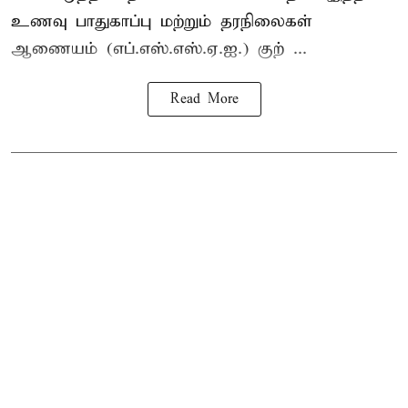
உணவு பாதுகாப்பு மற்றும் தரநிலைகள்
ஆணையம் (எப்.எஸ்.எஸ்.ஏ.ஐ.) குற் ...
Read More