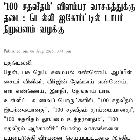
'100 சதவீதம்' விளம்பர வாசகத்துக்கு
தடை: டெல்லி ஐகோர்ட்டில் டாபர்
நிறுவனம் வழக்கு
Published on
:
06 Aug 2026, 3:44 pm
புதுடெல்லி:
தேன், பசு நெய், சமையல் எண்ணெய், ஆப்பிள்
சைடர் வினிகர், விர்ஜின் தேங்காய் எண்ணெய்,
எள் எண்ணெய், இளநீர், தேங்காய் பால்
உள்ளிட்ட உணவுப் பொருட்களில், "100 சதவீதம்
இயற்கையானது", "100 சதவீதம் தூய்மையானது",
"100 சதவீதம் தூய்மை உத்தரவாதம்", "100
சதவீதம் ஆர்கானிக்" போன்ற வாசகங்களை
பயன்படுத்தி விற்பனை செய்யப்பட்டதாக இந்திய