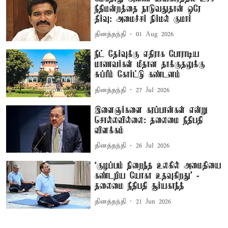
நீதிமன்றத்தை நாடுவதுதான் ஒரே
தீர்வு: அமைச்சர் நிர்மல் குமார்
தினத்தந்தி
01 Aug 2026
நீட் தேர்வுக்கு எதிராக போராடிய
மாணவர்கள் மீதான தாக்குதலுக்கு
சுப்ரீம் கோர்ட்டு கண்டனம்
தினத்தந்தி
27 Jul 2026
இளைஞர்களை கரப்பான்கள் என்று
சொல்லவில்லை: தலைமை நீதிபதி
விளக்கம்
தினத்தந்தி
26 Jul 2026
‘குழப்பம் நிறைந்த உலகில் அமைதியை
கண்டறிய யோகா உதவுகிறது’ -
தலைமை நீதிபதி சூர்யகாந்த்
தினத்தந்தி
21 Jun 2026