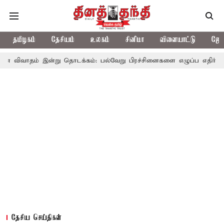
தமிழகம்
தேசியம்
உலகம்
சினிமா
விளையாட்டு
ஜோத
இன்று தொடக்கம்: பல்வேறு பிரச்சினைகளை எழுப்ப எதிர்க்கட்சிகள் திட்ட
தேசிய செய்திகள்