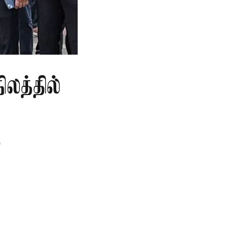
லத்தில்
ு