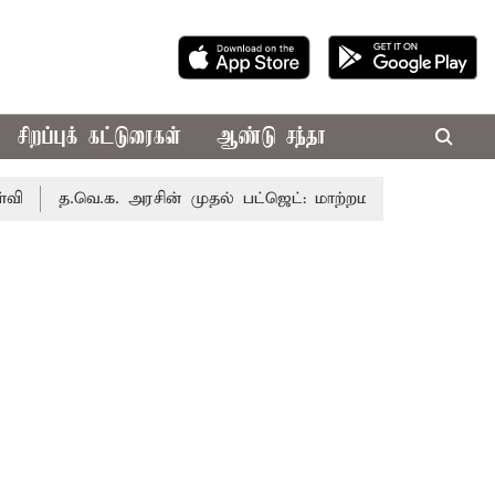
சிறப்புக் கட்டுரைகள்
ஆண்டு சந்தா
.வெ.க. அரசின் முதல் பட்ஜெட்: மாற்றமா?, தடுமாற்றமா?
சட்ட