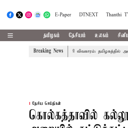
E-Paper
DTNEXT
Thanthi 
தமிழகம்
தேசியம்
உலகம்
சினி
Breaking News
ைச்சர் விஜய் உரை
காவிரி விவகாரம்: தமிழகத்தில் அனைத்து 
தேசிய செய்திகள்
கொல்கத்தாவில் கல்ல