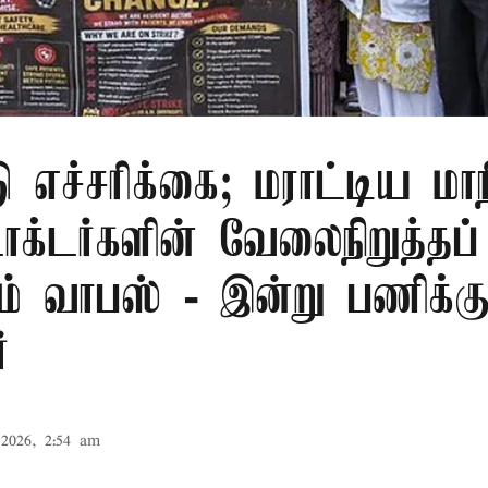
ு எச்சரிக்கை; மராட்டிய மாநி
டாக்டர்களின் வேலைநிறுத்தப்
ம் வாபஸ் - இன்று பணிக்க
்
2026, 2:54 am