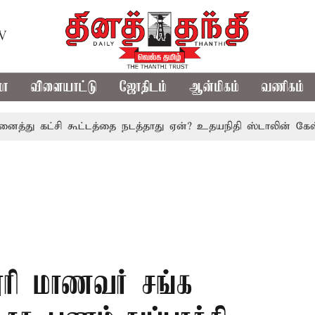
TV
மா
விளையாட்டு
ஜோதிடம்
ஆன்மிகம்
வணிகம்
கட்சி கூட்டத்தை நடத்தாது ஏன்? உதயநிதி ஸ்டாலின் கேள்வி
த
ூரி மாணவர் சங்க