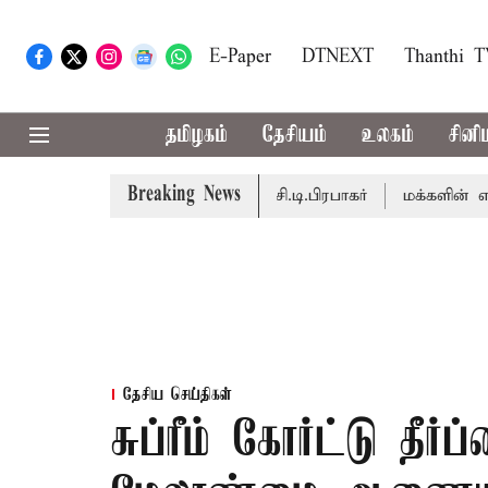
E-Paper
DTNEXT
Thanthi 
தமிழகம்
தேசியம்
உலகம்
சினி
Breaking News
ைபெறும் - சபாநாயகர் ஜே.சி.டி.பிரபாகர்
மக்களின் எதிர்பார்
தேசிய செய்திகள்
சுப்ரீம் கோர்ட்டு தீர