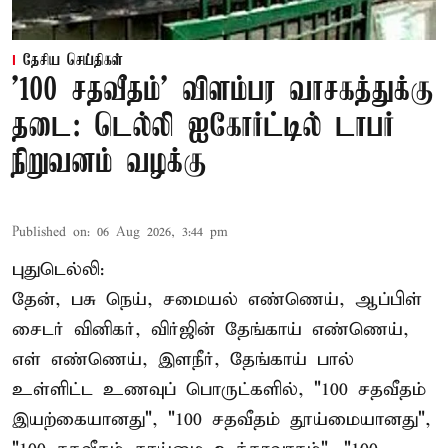
தேசிய செய்திகள்
'100 சதவீதம்' விளம்பர வாசகத்துக்கு
தடை: டெல்லி ஐகோர்ட்டில் டாபர்
நிறுவனம் வழக்கு
Published on
:
06 Aug 2026, 3:44 pm
புதுடெல்லி:
தேன், பசு நெய், சமையல் எண்ணெய், ஆப்பிள்
சைடர் வினிகர், விர்ஜின் தேங்காய் எண்ணெய்,
எள் எண்ணெய், இளநீர், தேங்காய் பால்
உள்ளிட்ட உணவுப் பொருட்களில், "100 சதவீதம்
இயற்கையானது", "100 சதவீதம் தூய்மையானது",