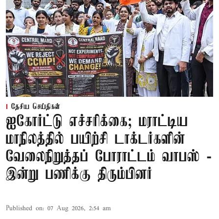
தேசிய செய்திகள்
ஐகோர்ட்டு எச்சரிக்கை; மராட்டிய
மாநிலத்தில் பயிற்சி டாக்டர்களின்
வேலைநிறுத்தப் போராட்டம் வாபஸ் -
இன்று பணிக்கு திரும்பினர்
Published on
:
07 Aug 2026, 2:54 am