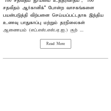
"100 சதவீதம் தூய்மை உத்தரவாதம்", "100
சதவீதம் ஆர்கானிக்" போன்ற வாசகங்களை
பயன்படுத்தி விற்பனை செய்யப்பட்டதாக இந்திய
உணவு பாதுகாப்பு மற்றும் தரநிலைகள்
ஆணையம் (எப்.எஸ்.எஸ்.ஏ.ஐ.) குற் ...
Read More