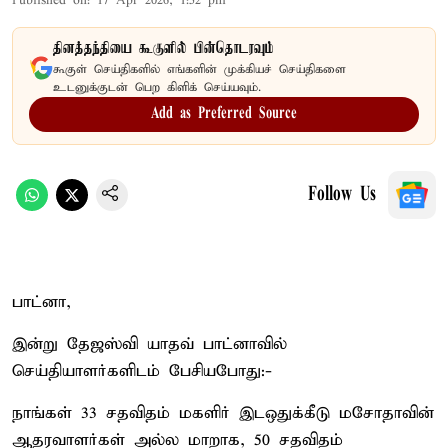
Published on
:
17 Apr 2026, 1:52 pm
தினத்தந்தியை கூகுளில் பின்தொடரவும்
கூகுள் செய்திகளில் எங்களின் முக்கியச் செய்திகளை
உடனுக்குடன் பெற கிளிக் செய்யவும்.
Add as Preferred Source
Follow Us
பாட்னா,
இன்று தேஜஸ்வி யாதவ் பாட்னாவில்
செய்தியாளர்களிடம் பேசியபோது:-
நாங்கள் 33 சதவிதம் மகளிர் இடஒதுக்கீடு மசோதாவின்
ஆதரவாளர்கள் அல்ல மாறாக, 50 சதவிதம்