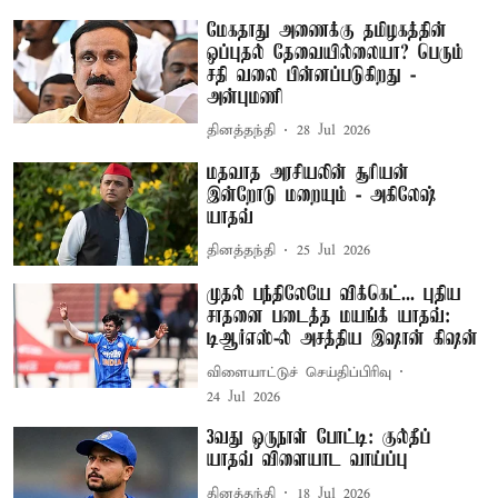
மேகதாது அணைக்கு தமிழகத்தின்
ஒப்புதல் தேவையில்லையா? பெரும்
சதி வலை பின்னப்படுகிறது -
அன்புமணி
தினத்தந்தி
28 Jul 2026
மதவாத அரசியலின் சூரியன்
இன்றோடு மறையும் - அகிலேஷ்
யாதவ்
தினத்தந்தி
25 Jul 2026
முதல் பந்திலேயே விக்கெட்... புதிய
சாதனை படைத்த மயங்க் யாதவ்:
டிஆர்எஸ்-ல் அசத்திய இஷான் கிஷன்
விளையாட்டுச் செய்திப்பிரிவு
24 Jul 2026
3வது ஒருநாள் போட்டி: குல்தீப்
யாதவ் விளையாட வாய்ப்பு
தினத்தந்தி
18 Jul 2026