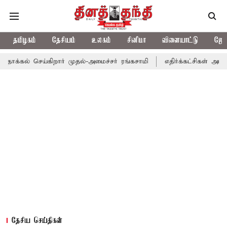
தமிழகம்
தேசியம்
உலகம்
சினிமா
விளையாட்டு
ஜோத
ெய்கிறார் முதல்-அமைச்சர் ரங்கசாமி
எதிர்க்கட்சிகள் அமளி: நாடாள
தேசிய செய்திகள்