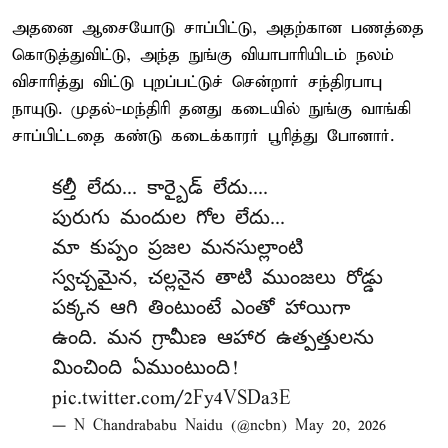
அதனை ஆசையோடு சாப்பிட்டு, அதற்கான பணத்தை
கொடுத்துவிட்டு, அந்த நுங்கு வியாபாரியிடம் நலம்
விசாரித்து விட்டு புறப்பட்டுச் சென்றார் சந்திரபாபு
நாயுடு. முதல்-மந்திரி தனது கடையில் நுங்கு வாங்கி
சாப்பிட்டதை கண்டு கடைக்காரர் பூரித்து போனார்.
కల్తీ లేదు... కార్బైడ్ లేదు....
పురుగు మందుల గోల లేదు...
మా కుప్పం ప్రజల మనసుల్లాంటి
స్వచ్చమైన, చల్లనైన తాటి ముంజలు రోడ్డు
పక్కన ఆగి తింటుంటే ఎంతో హాయిగా
ఉంది. మన గ్రామీణ ఆహార ఉత్పత్తులను
మించింది ఏముంటుంది!
pic.twitter.com/2Fy4VSDa3E
— N Chandrababu Naidu (@ncbn)
May 20, 2026