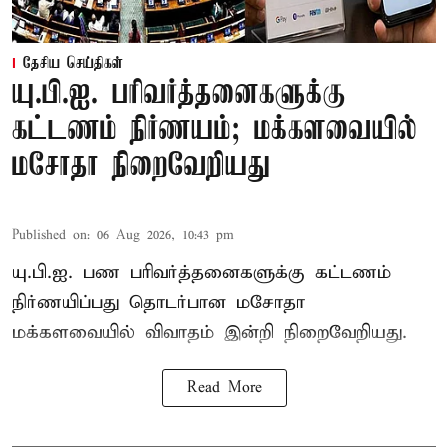
தேசிய செய்திகள்
யு.பி.ஐ. பரிவர்த்தனைகளுக்கு
கட்டணம் நிர்ணயம்; மக்களவையில்
மசோதா நிறைவேறியது
Published on
:
06 Aug 2026, 10:43 pm
யு.பி.ஐ. பண பரிவர்த்தனைகளுக்கு கட்டணம்
நிர்ணயிப்பது தொடர்பான மசோதா
மக்களவையில் விவாதம் இன்றி நிறைவேறியது.
Read More