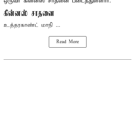
ஒருவர் கின்னஸ் சாதனை படைத்துள்ளார்.
கின்னஸ் சாதனை
உத்தரகாண்ட் மாநி ...
Read More