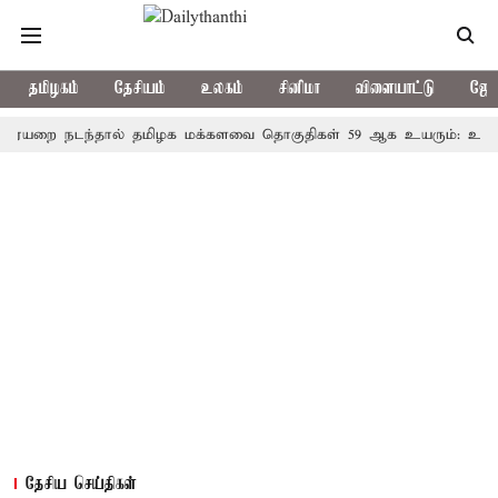
தமிழகம்
தேசியம்
உலகம்
சினிமா
விளையாட்டு
ஜோத
நடந்தால் தமிழக மக்களவை தொகுதிகள் 59 ஆக உயரும்: உத்தேச பட்
தேசிய செய்திகள்