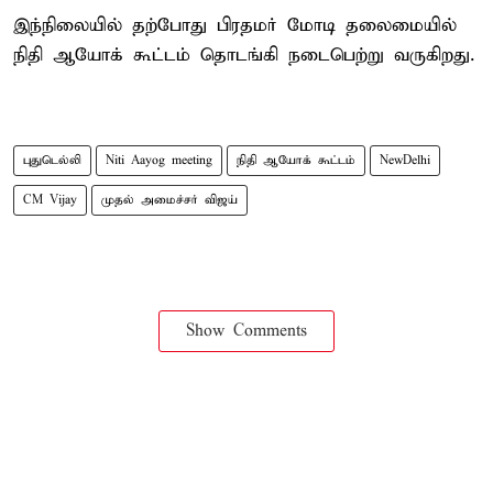
இந்நிலையில் தற்போது பிரதமர் மோடி தலைமையில்
நிதி ஆயோக் கூட்டம் தொடங்கி நடைபெற்று வருகிறது.
புதுடெல்லி
Niti Aayog meeting
நிதி ஆயோக் கூட்டம்
NewDelhi
CM Vijay
முதல் அமைச்சர் விஜய்
Show Comments