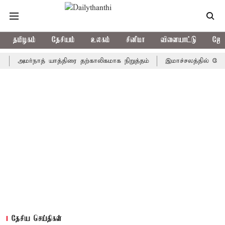
தமிழகம்
தேசியம்
உலகம்
சினிமா
விளையாட்டு
ஜோத
மர்நாத் யாத்திரை தற்காலிகமாக நிறுத்தம்
இமாச்சலத்தில் பேருந்து வி
தேசிய செய்திகள்