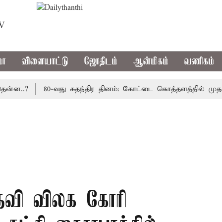
TV
மா
விளையாட்டு
ஜோதிடம்
ஆன்மிகம்
வணிகம்
..?
80-வது சுதந்திர தினம்: கோட்டை கொத்தளத்தில் முதல் ம
 பதவி விலக கோரி