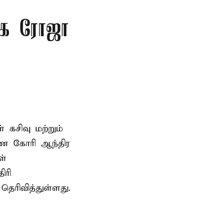
ிகை ரோஜா
் கசிவு மற்றும்
ணை கோரி ஆந்திர
ள்
ிரி
ெரிவித்துள்ளது.