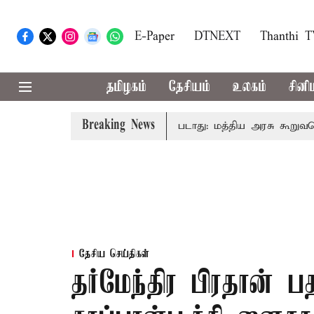
E-Paper
DTNEXT
Thanthi 
தமிழகம்
தேசியம்
உலகம்
சினி
Breaking News
ைவரிடமும் கட்டணம் வசூலிக்கப்படாது: மத்திய அரசு கூறுவதென்ன
தேசிய செய்திகள்
தர்மேந்திர பிரதான்