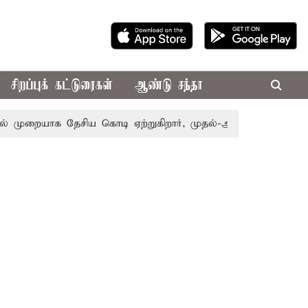
சிறப்புக் கட்டுரைகள்
ஆண்டு சந்தா
ுறையாக தேசிய கொடி ஏற்றுகிறார், முதல்-அமைச்சர் விஜய்!
ப