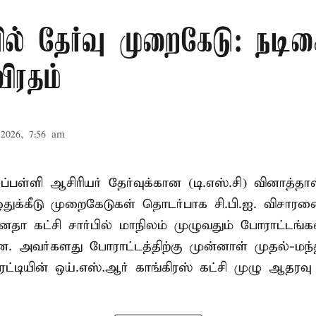
ில் தேர்வு முறைகேடு: நட
ிரதம்
2026, 7:56 am
ப்பள்ளி ஆசிரியர் தேர்வுக்கான (டி.எஸ்.சி) வினாத்தாள
துக்கீடு முறைகேடுகள் தொடர்பாக சி.பி.ஐ. விசார
ஜனதா கட்சி சார்பில் மாநிலம் முழுவதும் போராட்டங்க
ன. அவர்களது போராட்டத்திற்கு முன்னாள் முதல்-மந்த
டியின் ஒய்.எஸ்.ஆர் காங்கிரஸ் கட்சி முழு ஆதரவு த