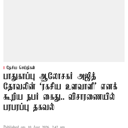
தேசிய செய்திகள்
பாதுகாப்பு ஆலோசகர் அஜித்
தோவலின் ‘ரகசிய உளவாளி’ எனக்
கூறிய நபர் கைது.. விசாரணையில்
பரபரப்பு தகவல்
Published on
:
10 Aug 2026, 7:47 am