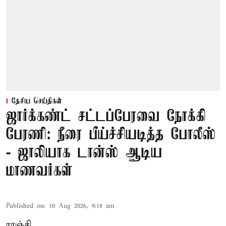
தேசிய செய்திகள்
ஜார்க்கண்ட் சட்டப்பேரவை நோக்கி
பேரணி: நீரை பீய்ச்சியடித்த போலீஸ்
- ஜாலியாக டான்ஸ் ஆடிய
மாணவர்கள்
Published on
:
10 Aug 2026, 9:18 am
ராஞ்சி,