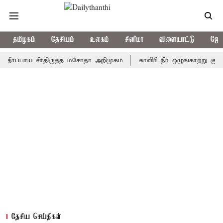
தமிழகம்
தேசியம்
உலகம்
சினிமா
விளையாட்டு
ஜோத
பாய சீர்திருத்த மசோதா அறிமுகம்
காவிரி நீர் ஒழுங்காற்று குழு நாளை
தேசிய செய்திகள்