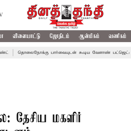
TV
மா
விளையாட்டு
ஜோதிடம்
ஆன்மிகம்
வணிகம்
தொலைநோக்கு பார்வையுடன் கூடிய வேளாண் பட்ஜெட்: முதல்-அ
: தேசிய மகளிர்