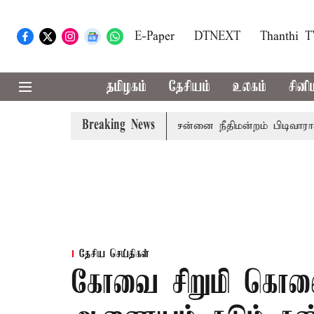
E-Paper
DTNEXT
Thanthi 
தமிழகம்
தேசியம்
உலகம்
சினி
Breaking News
 அமைச்சர் பொன்முடிக்கு சென்னை நீதிமன்றம் பிடிவாராண்ட்
தேசிய செய்திகள்
கோவை சிறுமி கொலை