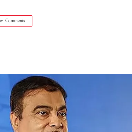
ow Comments