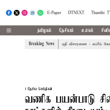
E-Paper
DTNEXT
Thanthi 
தமிழகம்
தேசியம்
உலகம்
சினி
Breaking News
ுறையீட்டு மனு வரும் 14-ம் தேதி விசாரணை - சுப்ரீம் கோர்ட்டு
தேசிய செய்திகள்
வணிக பயன்பாடு சில