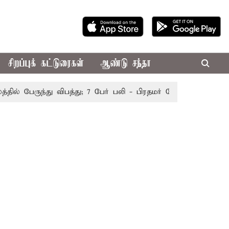
சிறப்புக் கட்டுரைகள்
ஆண்டு சந்தா
 பேருந்து விபத்து; 7 பேர் பலி - பிரதமர் மோடி இரங்கல்
தொக