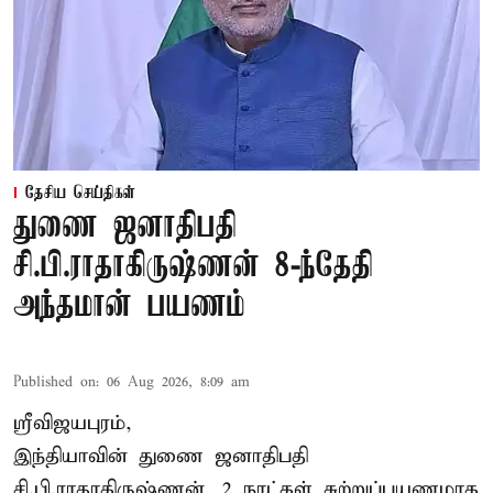
தேசிய செய்திகள்
துணை ஜனாதிபதி
சி.பி.ராதாகிருஷ்ணன் 8-ந்தேதி
அந்தமான் பயணம்
Published on
:
06 Aug 2026, 8:09 am
ஸ்ரீவிஜயபுரம்,
இந்தியாவின் துணை ஜனாதிபதி
சி.பி.ராதாகிருஷ்ணன், 2 நாட்கள் சுற்றுப்பயணமாக