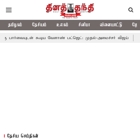
தமிழகம்
தேசியம்
உலகம்
சினிமா
விளையாட்டு
ஜோத
ன் கூடிய வேளாண் பட்ஜெட்: முதல்-அமைச்சர் விஜய்
தமிழக அரசியல
தேசிய செய்திகள்