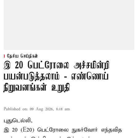
தேசிய செய்திகள்
இ 20 பெட்ரோலை அச்சமின்றி
பயன்படுத்தலாம் - எண்ணெய்
நிறுவனங்கள் உறுதி
Published on
:
09 Aug 2026, 8:18 am
புதுடெல்லி,
இ 20 (E20) பெட்ரோலை நுகர்வோர் எந்தவித