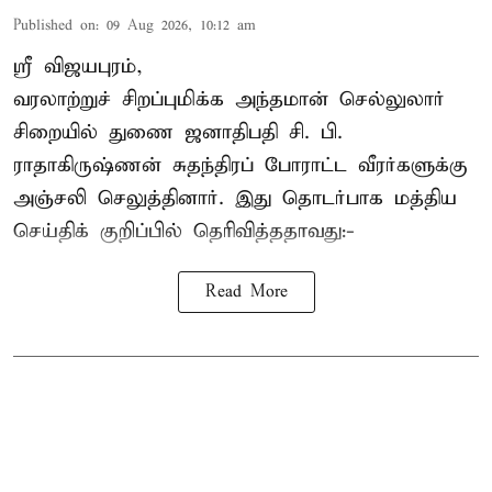
Published on
:
09 Aug 2026, 10:12 am
ஸ்ரீ விஜயபுரம்,
வரலாற்றுச் சிறப்புமிக்க அந்தமான் செல்லுலார்
சிறையில் துணை ஜனாதிபதி
சி. பி.
ராதாகிருஷ்ணன்
சுதந்திரப் போராட்ட வீரர்களுக்கு
அஞ்சலி செலுத்தினார். இது தொடர்பாக மத்திய
செய்திக் குறிப்பில் தெரிவித்ததாவது:-
Read More