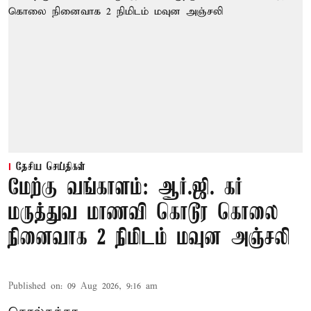
தேசிய செய்திகள்
மேற்கு வங்காளம்: ஆர்.ஜி. கர்
மருத்துவ மாணவி கொடூர கொலை
நினைவாக 2 நிமிடம் மவுன அஞ்சலி
Published on
:
09 Aug 2026, 9:16 am