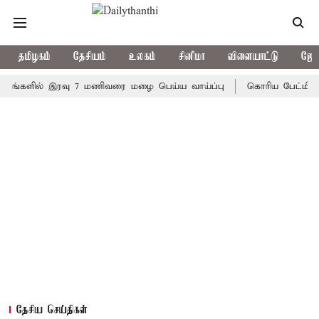
தமிழகம்
தேசியம்
உலகம்
சினிமா
விளையாட்டு
ஜோத
ளில் இரவு 7 மணிவரை மழை பெய்ய வாய்ப்பு
கொரிய பேட்மிண்டன் இற
தேசிய செய்திகள்