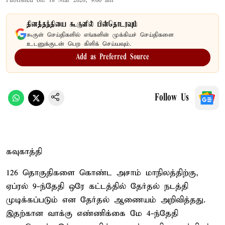
Published on
:
18 Mar 2026, 9:00 am
தினத்தந்தியை கூகுளில் பின்தொடரவும்
கூகுள் செய்திகளில் எங்களின் முக்கியச் செய்திகளை
உடனுக்குடன் பெற கிளிக் செய்யவும்.
Add as Preferred Source
Follow Us
கவுகாத்தி
126 தொகுதிகளை கொண்ட அசாம் மாநிலத்திற்கு,
ஏப்ரல் 9-ந்தேதி ஒரே கட்டத்தில் தேர்தல் நடத்தி
முடிக்கப்படும் என தேர்தல் ஆணையம் அறிவித்தது.
இதற்கான வாக்கு எண்ணிக்கை மே 4-ந்தேதி