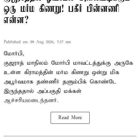
ஒரு மர்ம கிணறு! பகீர் பின்னணி
என்ன?
Published on
:
09 Aug 2026, 7:37 am
மோர்பி,
குஜராத் மாநிலம் மோர்பி மாவட்டத்துக்கு அருகே
உள்ள கிராமத்தின் மர்ம கிணறு ஒன்று மிக
அபூர்வமாக தண்ணீர் தளும்பிக் கொண்டே
இருந்ததால் அப்பகுதி மக்கள்
ஆச்சரியமடைந்தனர்.
Read More