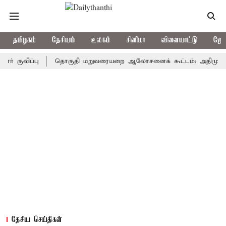
தமிழகம்
தேசியம்
உலகம்
சினிமா
விளையாட்டு
ஜோத
ிப்பு
தொகுதி மறுவரையறை ஆலோசனைக் கூட்டம்: அதிமுக எம்பிக்கள்
தேசிய செய்திகள்