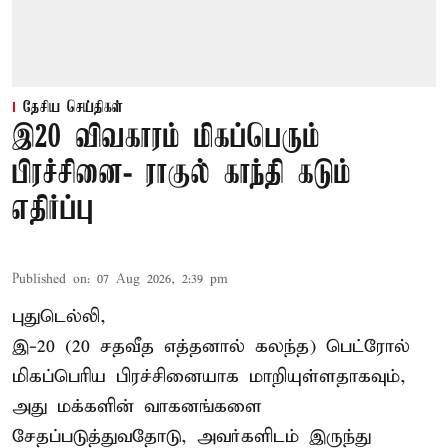
தேசிய செய்திகள்
இ20 விவகாரம் மிகப்பெரும்
பிரச்சினை- ராகுல் காந்தி கடும்
எதிர்ப்பு
Published on
:
07 Aug 2026, 2:39 pm
புதுடெல்லி,
இ-20 (20 சதவீத எத்தனால் கலந்த) பெட்ரோல்
மிகப்பெரிய பிரச்சினையாக மாறியுள்ளதாகவும்,
அது மக்களின் வாகனங்களை
சேதப்படுத்துவதோடு, அவர்களிடம் இருந்து