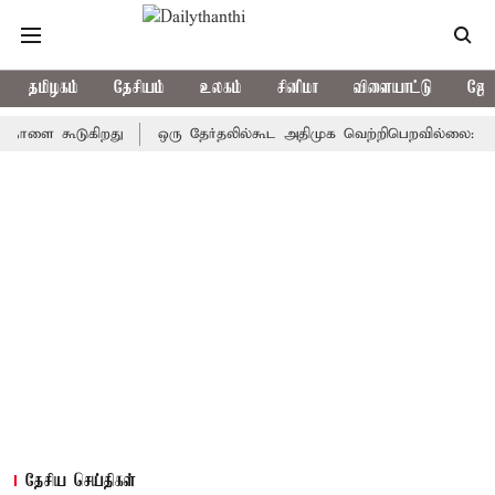
தமிழகம்
தேசியம்
உலகம்
சினிமா
விளையாட்டு
ஜோத
 கூடுகிறது
ஒரு தேர்தலில்கூட அதிமுக வெற்றிபெறவில்லை: சி.வி.சண்
தேசிய செய்திகள்