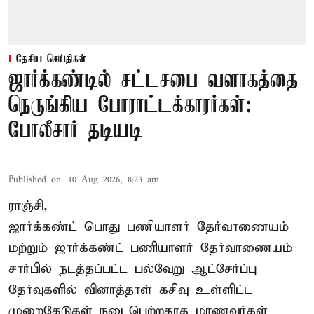
தேசிய செய்திகள்
ஜார்க்கண்டில் சட்டசபை வளாகத்தை
நெருங்கிய போராட்டக்காரர்கள்:
போலீசார் தடியடி
Published on
:
10 Aug 2026, 8:23 am
ராஞ்சி,
ஜார்க்கண்ட் பொது பணியாளர் தேர்வாணையம்
மற்றும் ஜார்க்கண்ட் பணியாளர் தேர்வாணையம்
சார்பில் நடத்தப்பட்ட பல்வேறு ஆட்சேர்ப்பு
தேர்வுகளில் வினாத்தாள் கசிவு உள்ளிட்ட
முறைகேடுகள் நடைபெற்றதாக மாணவர்கள்