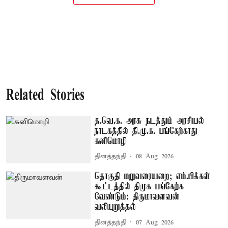
Related Stories
த.வெ.க. அரசு நடத்தும் அரசியல்
நாடகத்தில் தி.மு.க. பங்கேற்காது –
கனிமொழி
தினத்தந்தி
08 Aug 2026
தொகுதி மறுவரையறை; எம்.பிக்கள்
கூட்டத்தில் திமுக பங்கேற்க
வேண்டும்: திருமாவளவன்
வலியுறுத்தல்
தினத்தந்தி
07 Aug 2026