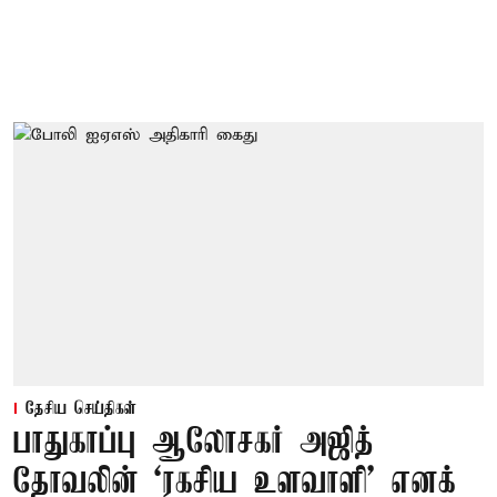
தேசிய செய்திகள்
பாதுகாப்பு ஆலோசகர் அஜித்
தோவலின் ‘ரகசிய உளவாளி’ எனக்