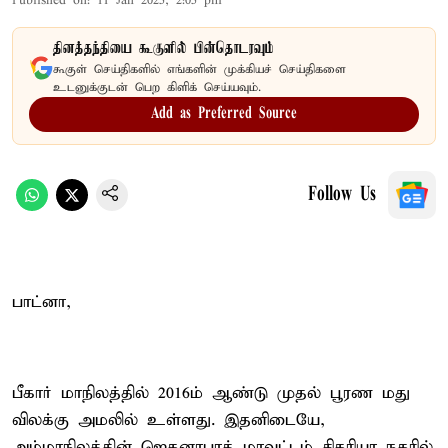
Published on
:
11 Jan 2025, 2:05 pm
தினத்தந்தியை கூகுளில் பின்தொடரவும்
கூகுள் செய்திகளில் எங்களின் முக்கியச் செய்திகளை
உடனுக்குடன் பெற கிளிக் செய்யவும்.
Add as Preferred Source
Follow Us
பாட்னா,
பீகார் மாநிலத்தில் 2016ம் ஆண்டு முதல் பூரண மது
விலக்கு அமலில் உள்ளது. இதனிடையே,
அம்மாநிலத்தின் ஜெகனாபாத் மாவட்டம் சிகரியா நகரில்