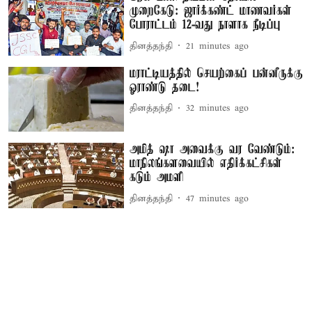
முறைகேடு: ஜார்க்கண்ட் மாணவர்கள்
போராட்டம் 12-வது நாளாக நீடிப்பு
தினத்தந்தி
21 minutes ago
மராட்டியத்தில் செயற்கைப் பன்னீருக்கு
ஓராண்டு தடை!
தினத்தந்தி
32 minutes ago
அமித் ஷா அவைக்கு வர வேண்டும்:
மாநிலங்களவையில் எதிர்க்கட்சிகள்
கடும் அமளி
தினத்தந்தி
47 minutes ago