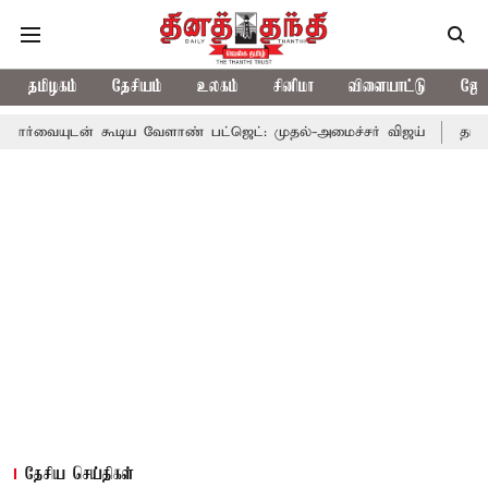
தமிழகம்
தேசியம்
உலகம்
சினிமா
விளையாட்டு
ஜோத
கூடிய வேளாண் பட்ஜெட்: முதல்-அமைச்சர் விஜய்
தமிழக அரசியலில்
தேசிய செய்திகள்