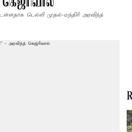
 கெஜ்ரிவால்
்ளதாக டெல்லி முதல்-மந்திரி அரவிந்த்
R