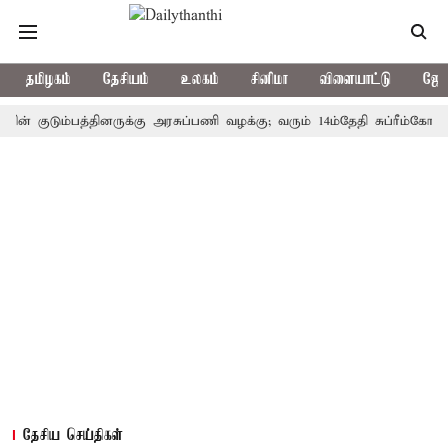
தமிழகம்
தேசியம்
உலகம்
சினிமா
விளையாட்டு
ஜோத
ுடும்பத்தினருக்கு அரசுப்பணி வழக்கு; வரும் 14ம்தேதி சுப்ரீம்கோர்ட்டில் 
தேசிய செய்திகள்