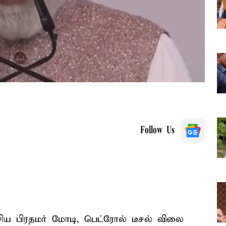
Follow Us
சிய பிரதமர் மோடி, பெட்ரோல் டீசல் விலை