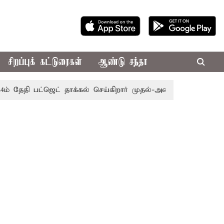
சிறப்புக் கட்டுரைகள்
ஆண்டு சந்தா
தி பட்ஜெட் தாக்கல் செய்கிறார் முதல்-அமைச்சர் ரங்கசாமி
எதி