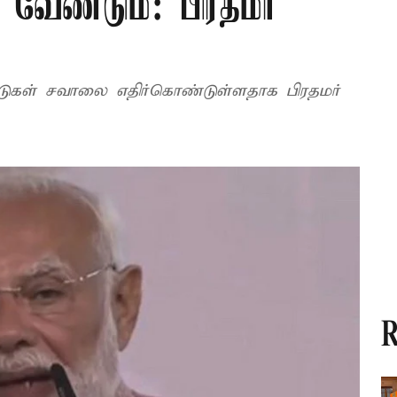
வேண்டும்: பிரதமர்
டுகள் சவாலை எதிர்கொண்டுள்ளதாக பிரதமர்
R