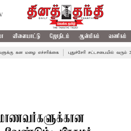
TV
மா
விளையாட்டு
ஜோதிடம்
ஆன்மிகம்
வணிகம்
 கன மழை எச்சரிக்கை
புதுச்சேரி சட்டசபையில் வரும் 24ம் தே
மாணவர்களுக்கான