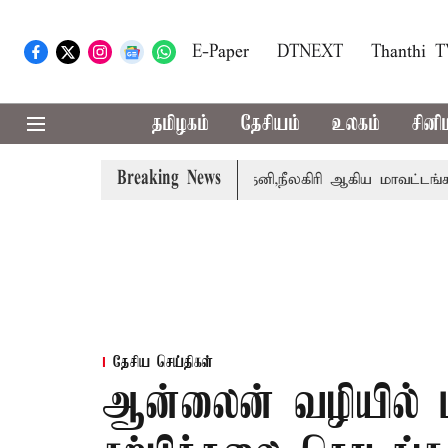
E-Paper
DTNEXT
Thanthi 
தமிழகம்
தேசியம்
உலகம்
சினி
Breaking News
றார் சங்கீதா
கோவை, தேனி,நீலகிரி ஆகிய மாவட்டங்களுக்கு
தேசிய செய்திகள்
ஆன்லைன் வழியில் 