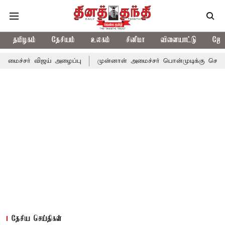
தமிழகம்
தேசியம்
உலகம்
சினிமா
விளையாட்டு
ஜோத
ிஜய் அழைப்பு
முன்னாள் அமைச்சர் பொன்முடிக்கு சென்னை நீதிமன்றம
தேசிய செய்திகள்