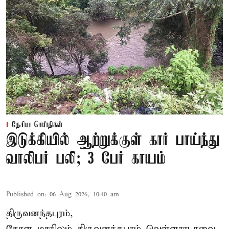
தேசிய செய்திகள்
இடுக்கியில் ஆற்றுக்குள் கார் பாய்ந்து
வாலிபர் பலி; 3 பேர் காயம்
Published on
:
06 Aug 2026, 10:40 am
திருவனந்தபுரம்,
கேரள மாநிலம் திருவனந்தபுரம் வெள்ளராடாவை