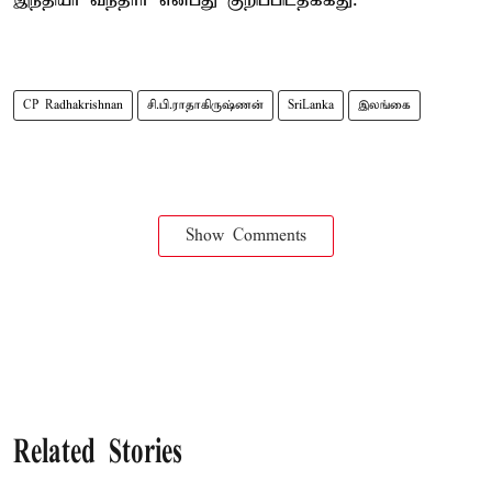
இந்தியா வந்தார் என்பது குறிப்பிடதக்கது.
CP Radhakrishnan
சி.பி.ராதாகிருஷ்ணன்
SriLanka
இலங்கை
Show Comments
Related Stories