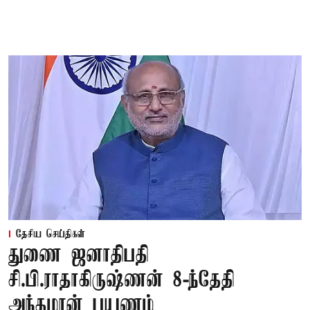
தேசிய செய்திகள்
துணை ஜனாதிபதி
சி.பி.ராதாகிருஷ்ணன் 8-ந்தேதி
அந்தமான் பயணம்