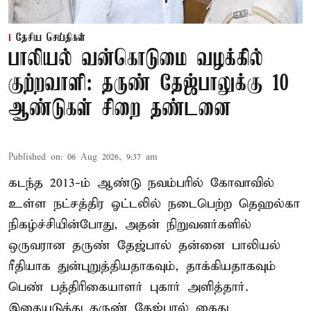
தேசிய செய்திகள்
பாலியல் வன்கொடுமை வழக்கில்
குற்றவாளி: தருண் தேஜ்பாலுக்கு 10
ஆண்டுகள் சிறை தண்டனை
Published on
:
06 Aug 2026, 9:37 am
கடந்த 2013-ம் ஆண்டு நவம்பரில் கோவாவில்
உள்ள நட்சத்திர ஓட்டலில் நடைபெற்ற தெஹல்கா
நிகழ்ச்சியின்போது, அதன் நிறுவனர்களில்
ஒருவரான தருண் தேஜ்பால் தன்னை பாலியல்
ரீதியாக துன்புறுத்தியதாகவும், தாக்கியதாகவும்
பெண் பத்திரிகையாளர் புகார் அளித்தார்.
இதையடுத்து தருண் தேஜ்பால் கைது