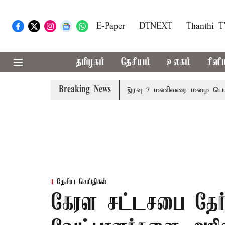
E-Paper
DTNEXT
Thanthi 
தமிழகம்
தேசியம்
உலகம்
சினி
Breaking News
ர்மானம்
23 மாவட்டங்களில் இரவு 7 மணிவரை மழை பெய்ய வாய
தேசிய செய்திகள்
கேரள சட்டசபை தேர்