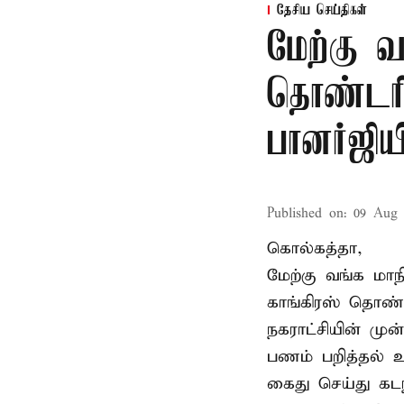
தேசிய செய்திகள்
மேற்கு வ
தொண்டரின
பானர்ஜிய
Published on
:
09 Aug 
கொல்கத்தா,
மேற்கு வங்க மாந
காங்கிரஸ் தொண்ட
நகராட்சியின் முன
பணம் பறித்தல் உ
கைது செய்து கடந