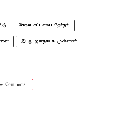
்டு
கேரள சட்டசபை தேர்தல்
Front
இடது ஜனநாயக முன்னணி
ow Comments