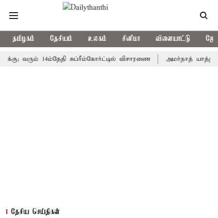
தமிழகம்
தேசியம்
உலகம்
சினிமா
விளையாட்டு
ஜோத
வரும் 14ம்தேதி சுப்ரீம்கோர்ட்டில் விசாரணை
அமர்நாத் யாத்திரை தற்க
தேசிய செய்திகள்